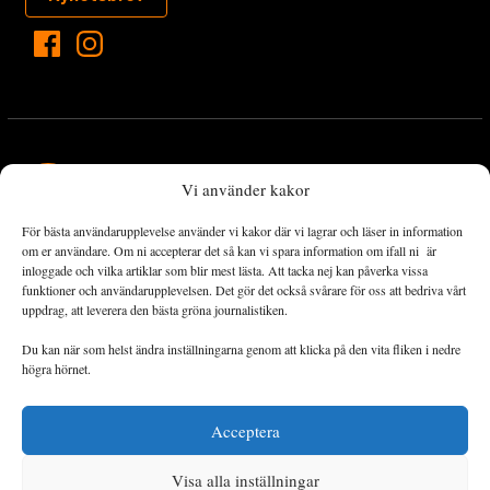
Vi använder kakor
För bästa användarupplevelse använder vi kakor där vi lagrar och läser in information
Landets Fria Tidning är en nyhetstidning med bred bevakning av
om er användare. Om ni accepterar det så kan vi spara information om ifall ni är
det viktigaste som händer lokalt och globalt och med fokus på
inloggade och vilka artiklar som blir mest lästa. Att tacka nej kan påverka vissa
funktioner och användarupplevelsen. Det gör det också svårare för oss att bedriva vårt
omställningsrörelsen. En omställning till ett hållbart samhälle går
uppdrag, att leverera den bästa gröna journalistiken.
både via starka och lika rättigheter för alla människor, minskade
ekonomiska och sociala klyftor, samt utrymme för allt levande att
Du kan när som helst ändra inställningarna genom att klicka på den vita fliken i nedre
utvecklas och frodas.
högra hörnet.
Acceptera
Personuppgiftsbehandling och cookies
Sidkarta
Visa alla inställningar