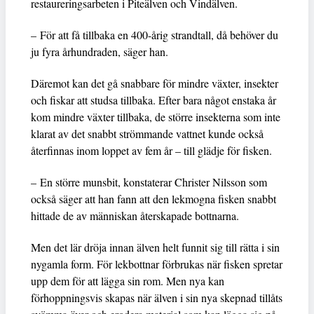
restaureringsarbeten i Piteälven och Vindälven.
– För att få tillbaka en 400-årig strandtall, då behöver du
ju fyra århundraden, säger han.
Däremot kan det gå snabbare för mindre växter, insekter
och fiskar att studsa tillbaka. Efter bara något enstaka år
kom mindre växter tillbaka, de större insekterna som inte
klarat av det snabbt strömmande vattnet kunde också
återfinnas inom loppet av fem år – till glädje för fisken.
– En större munsbit, konstaterar Christer Nilsson som
också säger att han fann att den lekmogna fisken snabbt
hittade de av människan återskapade bottnarna.
Men det lär dröja innan älven helt funnit sig till rätta i sin
nygamla form. För lekbottnar förbrukas när fisken spretar
upp dem för att lägga sin rom. Men nya kan
förhoppningsvis skapas när älven i sin nya skepnad tillåts