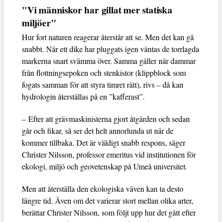
"Vi människor har gillat mer statiska
miljöer"
Hur fort naturen reagerar återstår att se. Men det kan gå
snabbt. När ett dike har pluggats igen väntas de torrlagda
markerna snart svämma över. Samma gäller när dammar
från flottningsepoken och stenkistor (klippblock som
fogats samman för att styra timret rätt), rivs – då kan
hydrologin återställas på en ”kafferast”.
– Efter att grävmaskinisterna gjort åtgärden och sedan
går och fikar, så ser det helt annorlunda ut när de
kommer tillbaka. Det är väldigt snabb respons, säger
Christer Nilsson, professor emeritus vid institutionen för
ekologi, miljö och geovetenskap på Umeå universitet.
Men att återställa den ekologiska väven kan ta desto
längre tid. Även om det varierar stort mellan olika arter,
berättar Christer Nilsson, som följt upp hur det gått efter