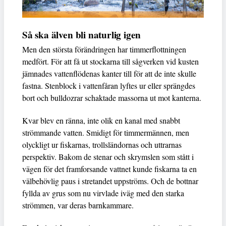
Så ska älven bli naturlig igen
Men den största förändringen har timmerflottningen
medfört. För att få ut stockarna till sågverken vid kusten
jämnades vattenflödenas kanter till för att de inte skulle
fastna. Stenblock i vattenfåran lyftes ur eller sprängdes
bort och bulldozrar schaktade massorna ut mot kanterna.
Kvar blev en ränna, inte olik en kanal med snabbt
strömmande vatten. Smidigt för timmermännen, men
olyckligt ur fiskarnas, trollsländornas och uttrarnas
perspektiv. Bakom de stenar och skrymslen som stått i
vägen för det framforsande vattnet kunde fiskarna ta en
välbehövlig paus i stretandet uppströms. Och de bottnar
fyllda av grus som nu virvlade iväg med den starka
strömmen, var deras barnkammare.