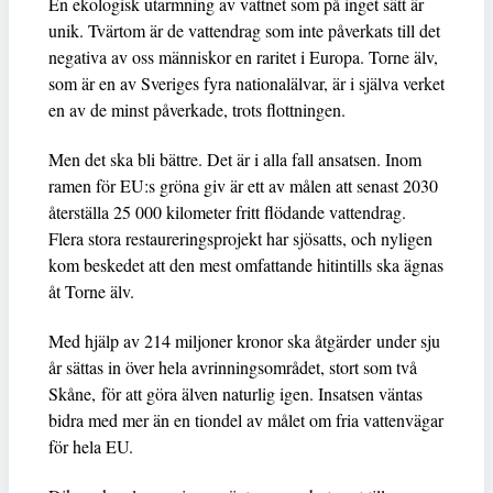
En ekologisk utarmning av vattnet som på inget sätt är
unik. Tvärtom är de vattendrag som inte påverkats till det
negativa av oss människor en raritet i Europa. Torne älv,
som är en av Sveriges fyra nationalälvar, är i själva verket
en av de minst påverkade, trots flottningen.
Men det ska bli bättre. Det är i alla fall ansatsen. Inom
ramen för EU:s gröna giv är ett av målen att senast 2030
återställa 25 000 kilometer fritt flödande vattendrag.
Flera stora restaureringsprojekt har sjösatts, och nyligen
kom beskedet att den mest omfattande hitintills ska ägnas
åt Torne älv.
Med hjälp av 214 miljoner kronor ska åtgärder under sju
år sättas in över hela avrinningsområdet, stort som två
Skåne, för att göra älven naturlig igen. Insatsen väntas
bidra med mer än en tiondel av målet om fria vattenvägar
för hela EU.