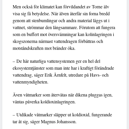
Men också för klimatet kan förvildandet av Torne älv
visa sig få betydelse. När älven återfår sin forna bredd
genom att stenbumlingar och andra material läggs ut i
vattnet, strömmar den långsammare. Förutom att fungera
som en buffert mot översvämningar kan kolinlagringen i
skogszonerna närmast vattendragen förbättras och
motståndskraften mot bränder öka.
– De här naturliga vattensystemen ger en hel del
ekosystemtjänster som man inte har i kraftigt förändrade
vattendrag, säger Erik Årnfelt, utredare på Havs- och
vattenmyndigheten.
Även våtmarker som återvätas när dikena pluggas igen,
väntas påverka koldioxinlagringen.
– Utdikade våtmarker släpper ut koldioxid, fungerande
tar åt sig, säger Magnus Johansson.