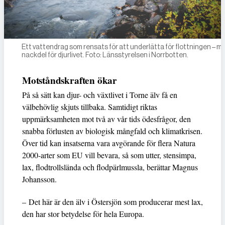
Ett vattendrag som rensats för att underlätta för flottningen – men
nackdel för djurlivet. Foto: Länsstyrelsen i Norrbotten.
Motståndskraften ökar
På så sätt kan djur- och växtlivet i Torne älv få en
välbehövlig skjuts tillbaka. Samtidigt riktas
uppmärksamheten mot två av vår tids ödesfrågor, den
snabba förlusten av biologisk mångfald och klimatkrisen.
Över tid kan insatserna vara avgörande för flera Natura
2000-arter som EU vill bevara, så som utter, stensimpa,
lax, flodtrollslända och flodpärlmussla, berättar Magnus
Johansson.
– Det här är den älv i Östersjön som producerar mest lax,
den har stor betydelse för hela Europa.