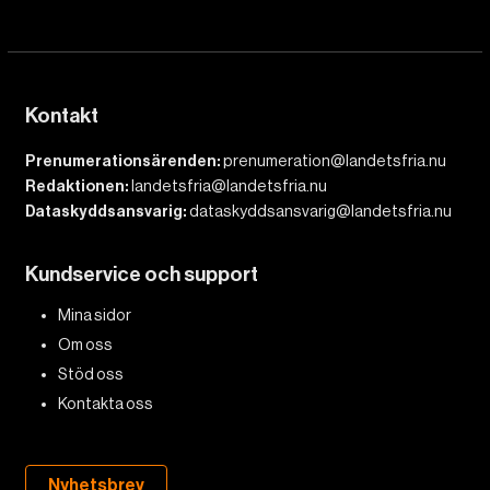
Kontakt
Prenumerationsärenden:
prenumeration@landetsfria.nu
Redaktionen:
landetsfria@landetsfria.nu
Dataskyddsansvarig:
dataskyddsansvarig@landetsfria.nu
Kundservice och support
Mina sidor
Om oss
Stöd oss
Kontakta oss
Nyhetsbrev