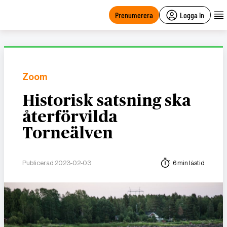
main
content
Prenumerera
Logga in
Zoom
Historisk satsning ska
återförvilda
Torneälven
Publicerad 2023-02-03
6 min lästid