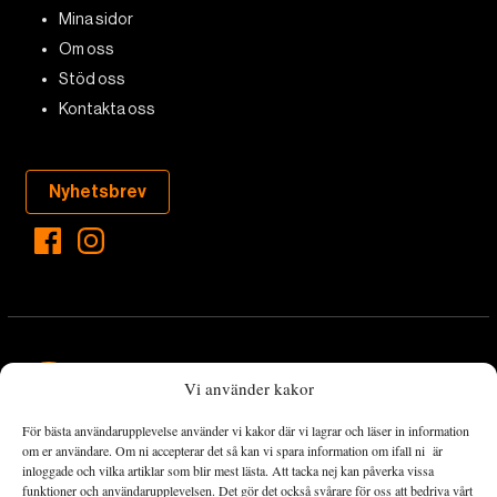
Mina sidor
Om oss
Stöd oss
Kontakta oss
Nyhetsbrev
Vi använder kakor
För bästa användarupplevelse använder vi kakor där vi lagrar och läser in information
Landets Fria Tidning är en nyhetstidning med bred bevakning av
om er användare. Om ni accepterar det så kan vi spara information om ifall ni är
det viktigaste som händer lokalt och globalt och med fokus på
inloggade och vilka artiklar som blir mest lästa. Att tacka nej kan påverka vissa
funktioner och användarupplevelsen. Det gör det också svårare för oss att bedriva vårt
omställningsrörelsen. En omställning till ett hållbart samhälle går