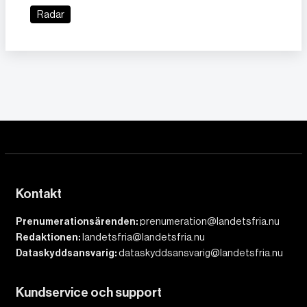
Radar
Kontakt
Prenumerationsärenden:
prenumeration@landetsfria.nu
Redaktionen:
landetsfria@landetsfria.nu
Dataskyddsansvarig:
dataskyddsansvarig@landetsfria.nu
Kundservice och support