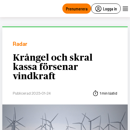
main
content
Prenumerera
Logga in
Radar
Krångel och skral
kassa försenar
vindkraft
Publicerad 2023-01-24
1 min lästid