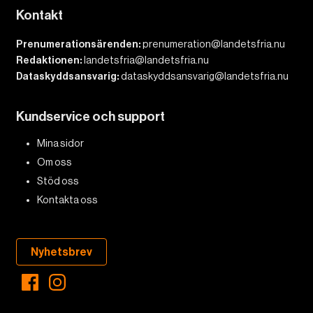
Kontakt
Prenumerationsärenden:
prenumeration@landetsfria.nu
Redaktionen:
landetsfria@landetsfria.nu
Dataskyddsansvarig:
dataskyddsansvarig@landetsfria.nu
Kundservice och support
Mina sidor
Om oss
Stöd oss
Kontakta oss
Nyhetsbrev