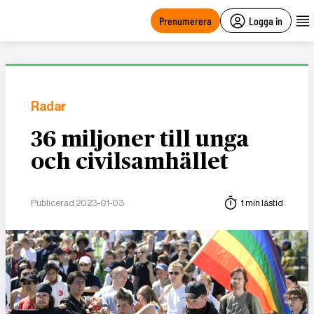
main
content
Prenumerera
Logga in
Radar
36 miljoner till unga
och civilsamhället
Publicerad 2023-01-03
1 min lästid