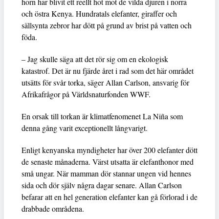
horn har blivit ett reellt hot mot de vilda djuren i norra
och östra Kenya. Hundratals elefanter, giraffer och
sällsynta zebror har dött på grund av brist på vatten och
föda.
– Jag skulle säga att det rör sig om en ekologisk
katastrof. Det är nu fjärde året i rad som det här området
utsätts för svår torka, säger Allan Carlson, ansvarig för
Afrikafrågor på Världsnaturfonden WWF.
En orsak till torkan är klimatfenomenet La Niña som
denna gång varit exceptionellt långvarigt.
Enligt kenyanska myndigheter har över 200 elefanter dött
de senaste månaderna. Värst utsatta är elefanthonor med
små ungar. När mamman dör stannar ungen vid hennes
sida och dör själv några dagar senare. Allan Carlson
befarar att en hel generation elefanter kan gå förlorad i de
drabbade områdena.