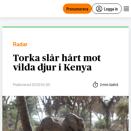
main
content
Prenumerera
Logga in
Radar
Torka slår hårt mot
vilda djur i Kenya
Publicerad 2022-12-20
2 min lästid