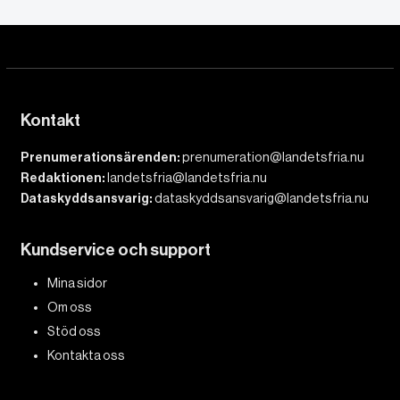
Kontakt
Prenumerationsärenden:
prenumeration@landetsfria.nu
Redaktionen:
landetsfria@landetsfria.nu
Dataskyddsansvarig:
dataskyddsansvarig@landetsfria.nu
Kundservice och support
Mina sidor
Om oss
Stöd oss
Kontakta oss