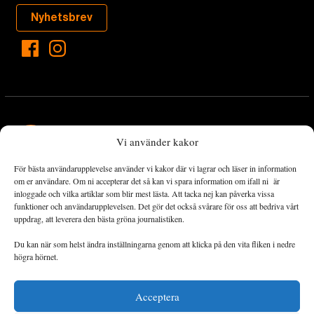
Nyhetsbrev
Vi använder kakor
För bästa användarupplevelse använder vi kakor där vi lagrar och läser in information
Landets Fria Tidning är en nyhetstidning med bred bevakning av
om er användare. Om ni accepterar det så kan vi spara information om ifall ni är
det viktigaste som händer lokalt och globalt och med fokus på
inloggade och vilka artiklar som blir mest lästa. Att tacka nej kan påverka vissa
funktioner och användarupplevelsen. Det gör det också svårare för oss att bedriva vårt
omställningsrörelsen. En omställning till ett hållbart samhälle går
uppdrag, att leverera den bästa gröna journalistiken.
både via starka och lika rättigheter för alla människor, minskade
ekonomiska och sociala klyftor, samt utrymme för allt levande att
Du kan när som helst ändra inställningarna genom att klicka på den vita fliken i nedre
utvecklas och frodas.
högra hörnet.
Acceptera