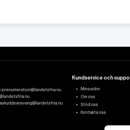
Kundservice och suppo
Mina sidor
:
prenumeration@landetsfria.nu
@landetsfria.nu
Om oss
askyddsansvarig@landetsfria.nu
Stöd oss
Kontakta oss