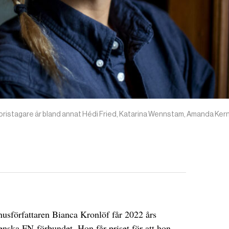
e pristagare är bland annat Hédi Fried, Katarina Wennstam, Amanda Kern
usförfattaren Bianca Kronlöf får 2022 års
venska FN-förbundet. Hon får priset för att hon