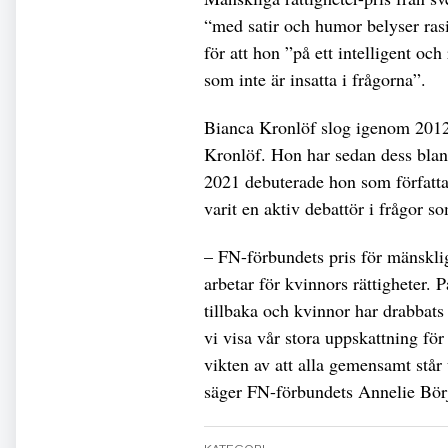
“med satir och humor belyser ras
för att hon ”på ett intelligent och
som inte är insatta i frågorna”.
Bianca Kronlöf slog igenom 2012
Kronlöf. Hon har sedan dess bland
2021 debuterade hon som författ
varit en aktiv debattör i frågor 
– FN-förbundets pris för mänskliga
arbetar för kvinnors rättigheter. P
tillbaka och kvinnor har drabbats
vi visa vår stora uppskattning fö
vikten av att alla gemensamt står
säger FN-förbundets Annelie Börj