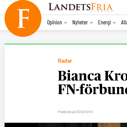
main
content
Opinion
Nyheter
Energi
Al
Radar
Bianca Kro
FN-förbun
Publicerad 2022-12-13