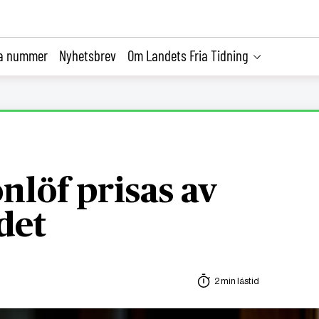
la nummer
Nyhetsbrev
Om Landets Fria Tidning
nlöf prisas av
det
2 min lästid