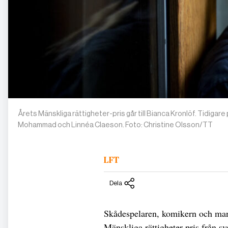
Årets Mänskliga rättigheter-pris går till Bianca Kronlöf. Tidigar
Mohammad och Linnéa Claeson. Foto: Christine Olsson/TT
LFT
Dela
Skådespelaren, komikern och man
Mänskliga rättigheter-pris från s