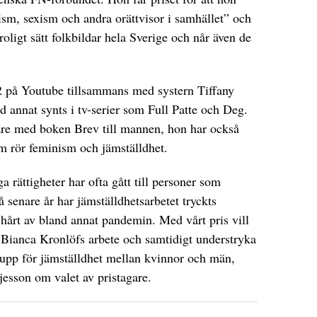
ism, sexism och andra orättvisor i samhället” och
 roligt sätt folkbildar hela Sverige och når även de
 på Youtube tillsammans med systern Tiffany
 annat synts i tv-serier som Full Patte och Deg.
are med boken Brev till mannen, hon har också
som rör feminism och jämställdhet.
 rättigheter har ofta gått till personer som
å senare år har jämställdhetsarbetet tryckts
 hårt av bland annat pandemin. Med vårt pris vill
r Bianca Kronlöfs arbete och samtidigt understryka
 upp för jämställdhet mellan kvinnor och män,
esson om valet av pristagare.