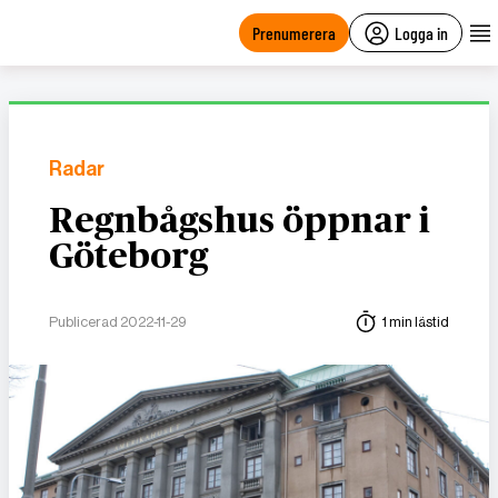
main
content
Prenumerera
Logga in
Radar
Regnbågshus öppnar i
Göteborg
Publicerad 2022-11-29
1 min lästid