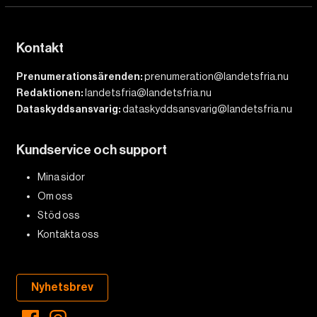
Kontakt
Prenumerationsärenden:
prenumeration@landetsfria.nu
Redaktionen:
landetsfria@landetsfria.nu
Dataskyddsansvarig:
dataskyddsansvarig@landetsfria.nu
Kundservice och support
Mina sidor
Om oss
Stöd oss
Kontakta oss
Nyhetsbrev