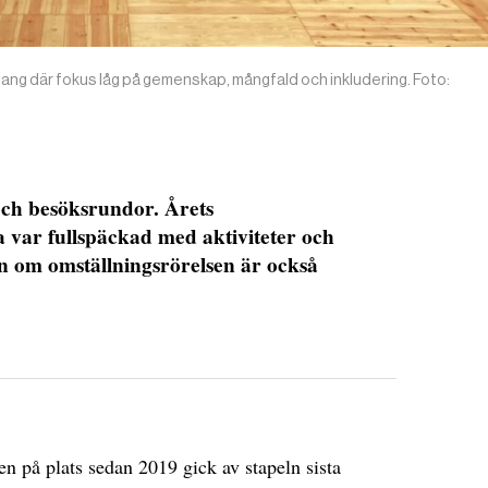
g där fokus låg på gemenskap, mångfald och inkludering. Foto:
ch besöksrundor. Årets
a var fullspäckad med aktiviteter och
n om omställningsrörelsen är också
n på plats sedan 2019 gick av stapeln sista