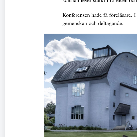
känslan lever starkt i rörelsen o
Konferensen hade få föreläsare. I
gemenskap och deltagande.