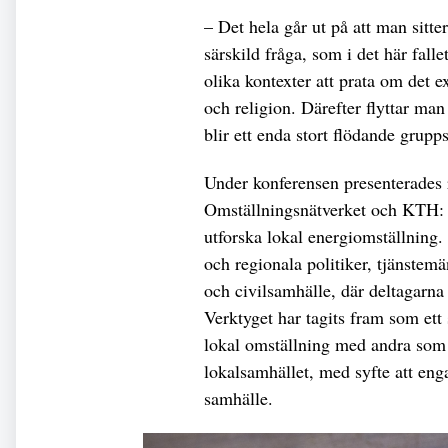
– Det hela går ut på att man sitte
särskild fråga, som i det här fall
olika kontexter att prata om det e
och religion. Därefter flyttar man
blir ett enda stort flödande grupp
Under konferensen presenterades r
Omställningsnätverket och KTH: Bo
utforska lokal energiomställning
och regionala politiker, tjänstemä
och civilsamhälle, där deltagarn
Verktyget har tagits fram som ett s
lokal omställning med andra som ä
lokalsamhället, med syfte att engag
samhälle.