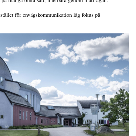
ch på många olika sätt, inte bara genom matfrågan.
 stället för envägskommunikation låg fokus på