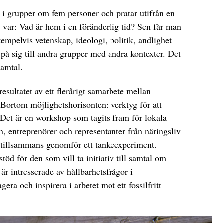
r i grupper om fem personer och pratar utifrån en
et var: Vad är hem i en föränderlig tid? Sen får man
xempelvis vetenskap, ideologi, politik, andlighet
 på sig till andra grupper med andra kontexter. Det
samtal.
esultatet av ett flerårigt samarbete mellan
rtom möjlighetshorisonten: verktyg för att
. Det är en workshop som tagits fram för lokala
n, entreprenörer och representanter från näringsliv
a tillsammans genomför ett tankeexperiment.
töd för den som vill ta initiativ till samtal om
r intresserade av hållbarhetsfrågor i
era och inspirera i arbetet mot ett fossilfritt