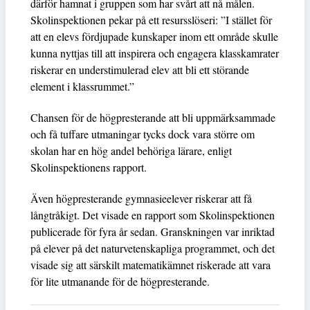
därför hamnat i gruppen som har svårt att nå målen.
Skolinspektionen pekar på ett resursslöseri: ”I stället för
att en elevs fördjupade kunskaper inom ett område skulle
kunna nyttjas till att inspirera och engagera klasskamrater
riskerar en understimulerad elev att bli ett störande
element i klassrummet.”
Chansen för de högpresterande att bli uppmärksammade
och få tuffare utmaningar tycks dock vara större om
skolan har en hög andel behöriga lärare, enligt
Skolinspektionens rapport.
Även högpresterande gymnasieelever riskerar att få
långtråkigt. Det visade en rapport som Skolinspektionen
publicerade för fyra år sedan. Granskningen var inriktad
på elever på det naturvetenskapliga programmet, och det
visade sig att särskilt matematikämnet riskerade att vara
för lite utmanande för de högpresterande.