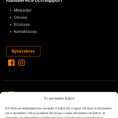
Kundservice och support
Mina sidor
Om oss
Stöd oss
Kontakta oss
Nyhetsbrev
Vi använder kakor
För bästa användarupplevelse använder vi kakor där vi lagrar och läser in information
Landets Fria Tidning är en nyhetstidning med bred bevakning av
om er användare. Om ni accepterar det så kan vi spara information om ifall ni är
det viktigaste som händer lokalt och globalt och med fokus på
inloggade och vilka artiklar som blir mest lästa. Att tacka nej kan påverka vissa