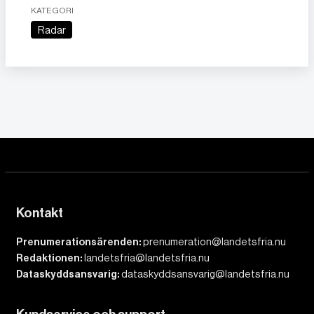
KATEGORI
Radar
Kontakt
Prenumerationsärenden:
prenumeration@landetsfria.nu
Redaktionen:
landetsfria@landetsfria.nu
Dataskyddsansvarig:
dataskyddsansvarig@landetsfria.nu