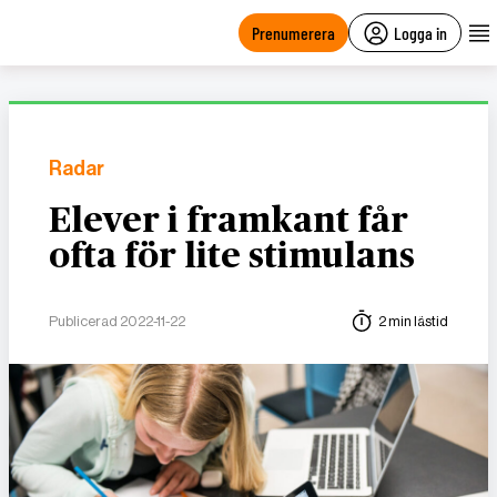
main
content
Prenumerera
Logga in
Radar
Elever i framkant får
ofta för lite stimulans
Publicerad 2022-11-22
2 min lästid