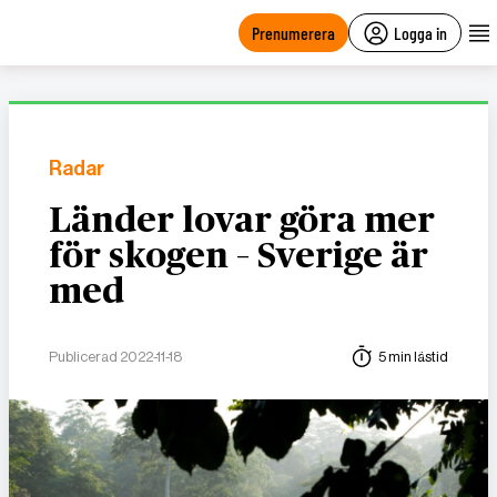
main
content
Prenumerera
Logga in
Radar
Länder lovar göra mer
för skogen – Sverige är
med
Publicerad 2022-11-18
5 min lästid