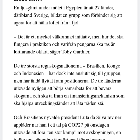
En ljusglimt under mötet i Egypten är att 27 länder,
däribland Sverige, bildat en grupp som förbinder sig att
agera för att hålla löftet från i fjol.
– Det är ett mycket välkommet initiativ, men hur det ska
fungera i praktiken och varifrån pengarna ska tas är
fortfarande oklart, säger Toby Gardner.
De tre största regnskogsnationerna – Brasilien, Kongo
och Indonesien – har dock inte anslutit sig till gruppen,
men har ändå flyttat fram positionerna. De tre länderna
utlovade nyligen att börja samarbeta för att bevara
skogarna och ska ta fram en finansieringsmekanism som
ska hjälpa utvecklingsländer att låta träden stå.
Och Brasiliens nyvalde president Lula da Silva rev ner
applåder när han i ett tal på COP27 på onsdagen
utlovade att föra ”en stor kamp” mot avskogningen, en
tydlig omsvängning jämfört med föregångaren