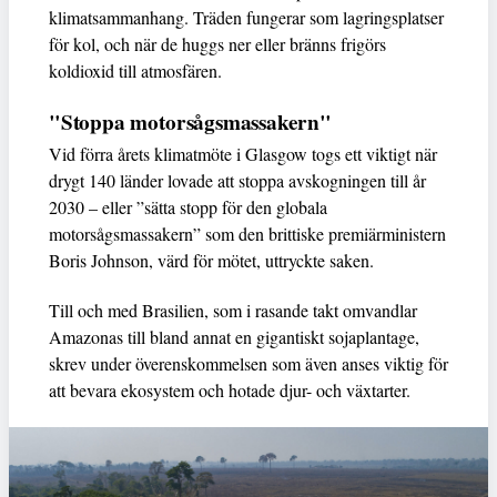
klimatsammanhang. Träden fungerar som lagringsplatser
för kol, och när de huggs ner eller bränns frigörs
koldioxid till atmosfären.
"Stoppa motorsågsmassakern"
Vid förra årets klimatmöte i Glasgow togs ett viktigt när
drygt 140 länder lovade att stoppa avskogningen till år
2030 – eller ”sätta stopp för den globala
motorsågsmassakern” som den brittiske premiärministern
Boris Johnson, värd för mötet, uttryckte saken.
Till och med Brasilien, som i rasande takt omvandlar
Amazonas till bland annat en gigantiskt sojaplantage,
skrev under överenskommelsen som även anses viktig för
att bevara ekosystem och hotade djur- och växtarter.