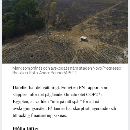
Mark som bränts och avskogats nära staden Novo Progresso i
Brasilien. Foto: Andre Penner/AP/TT
Därefter har det gått trögt. Enligt en FN-rapport som
släpptes inför det pågående klimatmötet COP27 i
Egypten, är världen ”inte på rätt spår” för att nå
avskogningsmålet: Få länder har skärpt sitt agerande och
tillräcklig finansiering saknas.
Hålla löftet