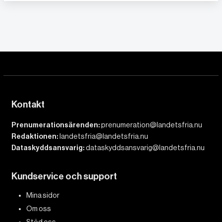
Kontakt
Prenumerationsärenden:
prenumeration@landetsfria.nu
Redaktionen:
landetsfria@landetsfria.nu
Dataskyddsansvarig:
dataskyddsansvarig@landetsfria.nu
Kundservice och support
Mina sidor
Om oss
Stöd oss