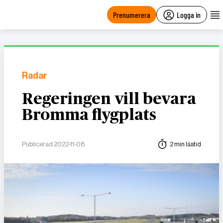
main
content
Prenumerera
Logga in
Radar
Regeringen vill bevara
Bromma flygplats
Publicerad 2022-11-08
2 min lästid