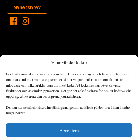
Nyhetsbrev
Vi använder kakor
För bästa användarupplevelse använder vi kakor där vi lagrar och läser in information
Landets Fria Tidning är en nyhetstidning med bred bevakning av
om er användare. Om ni accepterar det så kan vi spara information om ifall ni är
det viktigaste som händer lokalt och globalt och med fokus på
inloggade och vilka artiklar som blir mest lästa. Att tacka nej kan påverka vissa
funktioner och användarupplevelsen. Det gör det också svårare för oss att bedriva vårt
omställningsrörelsen. En omställning till ett hållbart samhälle går
uppdrag, att leverera den bästa gröna journalistiken.
både via starka och lika rättigheter för alla människor, minskade
ekonomiska och sociala klyftor, samt utrymme för allt levande att
Du kan när som helst ändra inställningarna genom att klicka på den vita fliken i nedre
utvecklas och frodas.
högra hörnet.
Acceptera