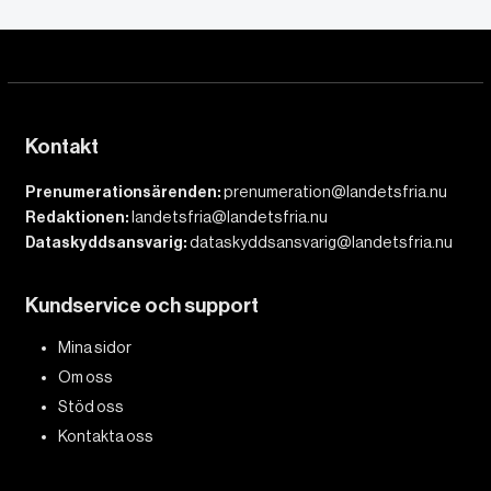
Kontakt
Prenumerationsärenden:
prenumeration@landetsfria.nu
Redaktionen:
landetsfria@landetsfria.nu
Dataskyddsansvarig:
dataskyddsansvarig@landetsfria.nu
Kundservice och support
Mina sidor
Om oss
Stöd oss
Kontakta oss