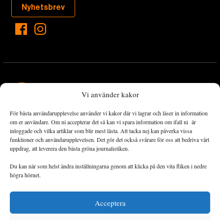
Nyhetsbrev
Vi använder kakor
För bästa användarupplevelse använder vi kakor där vi lagrar och läser in information
Landets Fria Tidning är en nyhetstidning med bred bevakning av
om er användare. Om ni accepterar det så kan vi spara information om ifall ni är
det viktigaste som händer lokalt och globalt och med fokus på
inloggade och vilka artiklar som blir mest lästa. Att tacka nej kan påverka vissa
funktioner och användarupplevelsen. Det gör det också svårare för oss att bedriva vårt
omställningsrörelsen. En omställning till ett hållbart samhälle går
uppdrag, att leverera den bästa gröna journalistiken.
både via starka och lika rättigheter för alla människor, minskade
ekonomiska och sociala klyftor, samt utrymme för allt levande att
Du kan när som helst ändra inställningarna genom att klicka på den vita fliken i nedre
utvecklas och frodas.
högra hörnet.
Acceptera
Personuppgiftsbehandling och cookies
Sidkarta