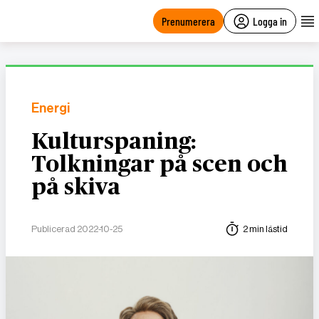
main
content
Prenumerera
Logga in
Energi
Kulturspaning:
Tolkningar på scen och
på skiva
Publicerad 2022-10-25
2 min lästid