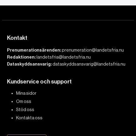
Kontakt
Prenumerationsärenden:
prenumeration@landetsfria.nu
Redaktionen:
landetsfria@landetsfria.nu
Dataskyddsansvarig:
dataskyddsansvarig@landetsfria.nu
Kundservice och support
Mina sidor
Om oss
Stöd oss
Kontakta oss