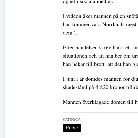
öppet i sociala medier.
I videon åker mannen på en snötäc
här kommer vara Norrlands mest vä
dem”.
Efter händelsen skrev han i ett sm
situationen och att han ber om urs
han nekar till brott, att det han 
I juni i år dömdes mannen för djur
skadestånd på 4 820 kronor till d
Mannen överklagade domen till ho
KATEGORI
Radar