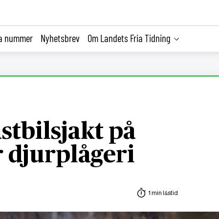
la nummer
Nyhetsbrev
Om Landets Fria Tidning
stbilsjakt på
r djurplågeri
1 min lästid