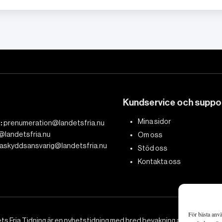
Kundservice och suppo
Mina sidor
:
prenumeration@landetsfria.nu
@landetsfria.nu
Om oss
askyddsansvarig@landetsfria.nu
Stöd oss
Kontakta oss
För bästa anvä
ts Fria Tidning är en nyhetstidning med bred bevakning av det viktig