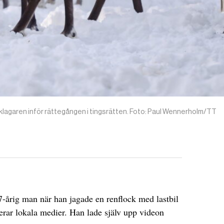
klagaren inför rättegången i tingsrätten. Foto: Paul Wennerholm/TT
-årig man när han jagade en renflock med lastbil
rar lokala medier. Han lade själv upp videon