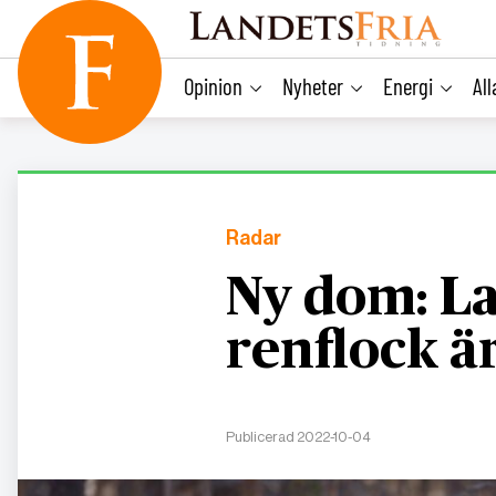
main
content
Opinion
Nyheter
Energi
Al
Radar
Ny dom: La
renflock ä
Publicerad 2022-10-04