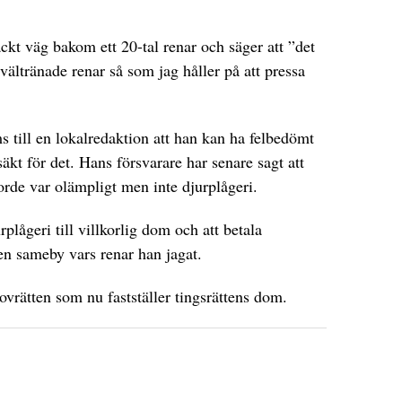
kt väg bakom ett 20-tal renar och säger att ”det
ltränade renar så som jag håller på att pressa
s till en lokalredaktion att han kan ha felbedömt
äkt för det. Hans försvarare har senare sagt att
gjorde var olämpligt men inte djurplågeri.
plågeri till villkorlig dom och att betala
en sameby vars renar han jagat.
vrätten som nu fastställer tingsrättens dom.