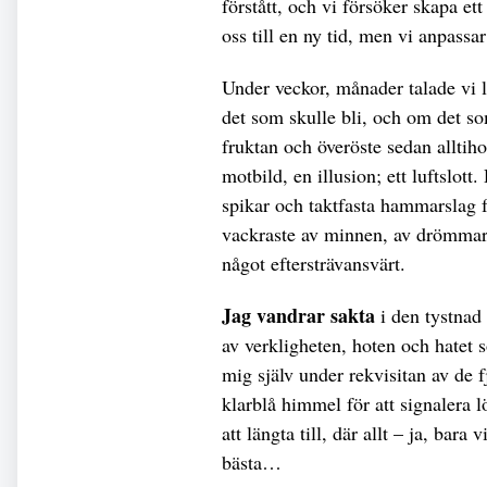
förstått, och vi försöker skapa e
oss till en ny tid, men vi anpassa
Under veckor, månader talade vi 
det som skulle bli, och om det s
fruktan och överöste sedan allti
motbild, en illusion; ett luftslot
spikar och taktfasta hammarslag fö
vackraste av minnen, av drömmar, 
något eftersträvansvärt.
Jag vandrar sakta
i den tystnad 
av verkligheten, hoten och hatet 
mig själv under rekvisitan av de f
klarblå himmel för att signalera lö
att längta till, där allt – ja, bara 
bästa…