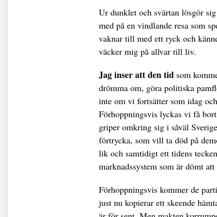
Ur dunklet och svärtan lösgör sig
med på en vindlande resa som spe
vaknar till med ett ryck och känn
väcker mig på allvar till liv.
Jag inser att den tid
som kommer i
drömma om, göra politiska pamflet
inte om vi fortsätter som idag och 
Förhoppningsvis lyckas vi få bor
griper omkring sig i såväl Sverig
förtrycka, som vill ta död på demo
lik och samtidigt ett tidens tecken
marknadssystem som är dömt att 
Förhoppningsvis kommer de partie
just nu kopierar ett skeende hämta
är för sent. Men makten korrumper