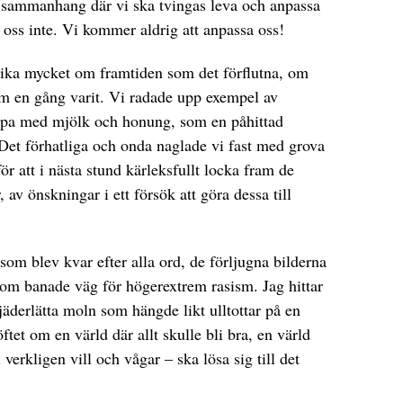
tt sammanhang där vi ska tvingas leva och anpassa
r oss inte. Vi kommer aldrig att anpassa oss!
lika mycket om framtiden som det förflutna, om
om en gång varit. Vi radade upp exempel av
hopa med mjölk och honung, som en påhittad
t. Det förhatliga och onda naglade vi fast med grova
r att i nästa stund kärleksfullt locka fram de
av önskningar i ett försök att göra dessa till
som blev kvar efter alla ord, de förljugna bilderna
som banade väg för högerextrem rasism. Jag hittar
jäderlätta moln som hängde likt ulltottar på en
ftet om en värld där allt skulle bli bra, en värld
vi verkligen vill och vågar – ska lösa sig till det