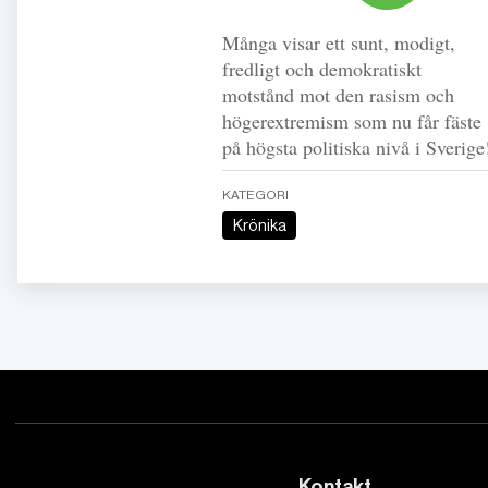
Många visar ett sunt, modigt,
fredligt och demokratiskt
motstånd mot den rasism och
högerextremism som nu får fäste
på högsta politiska nivå i Sverig
KATEGORI
Krönika
Kontakt