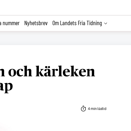
la nummer
Nyhetsbrev
Om Landets Fria Tidning
n och kärleken
ap
4 min lästid