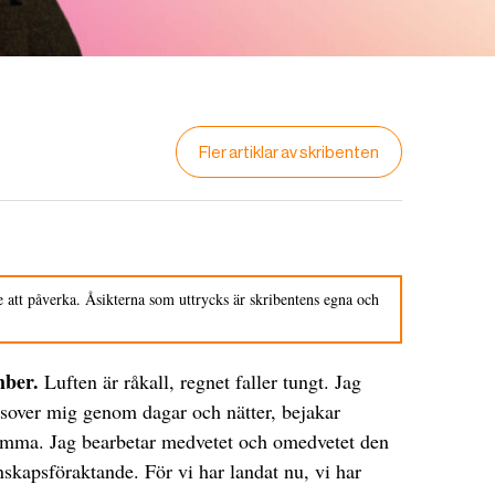
Fler artiklar av skribenten
 att påverka. Åsikterna som uttrycks är skribentens egna och
ember.
Luften är råkall, regnet faller tungt. Jag
sover mig genom dagar och nätter, bejakar
tämma. Jag bearbetar medvetet och omedvetet den
enskapsföraktande. För vi har landat nu, vi har