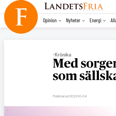
main
content
Opinion
Nyheter
Energi
Al
· Krönika
Med sorge
som sällsk
Publicerad 2022-10-04