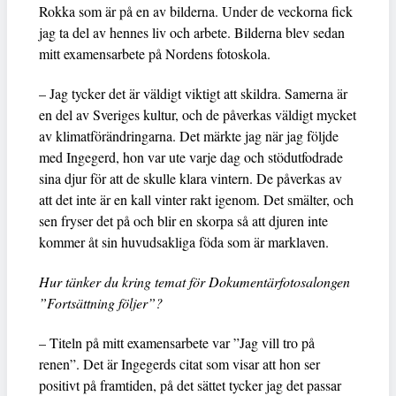
Rokka som är på en av bilderna. Under de veckorna fick
jag ta del av hennes liv och arbete. Bilderna blev sedan
mitt examensarbete på Nordens fotoskola.
– Jag tycker det är väldigt viktigt att skildra. Samerna är
en del av Sveriges kultur, och de påverkas väldigt mycket
av klimatförändringarna. Det märkte jag när jag följde
med Ingegerd, hon var ute varje dag och stödutfodrade
sina djur för att de skulle klara vintern. De påverkas av
att det inte är en kall vinter rakt igenom. Det smälter, och
sen fryser det på och blir en skorpa så att djuren inte
kommer åt sin huvudsakliga föda som är marklaven.
Hur tänker du kring temat för Dokumentärfotosalongen
”Fortsättning följer”?
– Titeln på mitt examensarbete var ”Jag vill tro på
renen”. Det är Ingegerds citat som visar att hon ser
positivt på framtiden, på det sättet tycker jag det passar