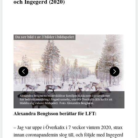
och Ingegerd (2020)
Du ser bild 1 av 3 bilder i bildspelet
Alexandra Bengtssons bilder skildrar familjen Rokka som i generationer
har bedrivit rennäring i Ängeså sameby, utanför Överkalix (klicka för att
bläddra dig vidare i bildspelet). Foto: Alexandra Bengtsson.
Alexandra Bengtsson berättar för LFT:
– Jag var uppe i Överkalix i 7 veckor vintern 2020, strax
innan coronapandemin slog till, och följde med Ingegerd