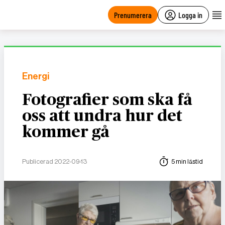
main
content
Prenumerera
Logga in
Energi
Fotografier som ska få
oss att undra hur det
kommer gå
Publicerad 2022-09-13
5 min lästid