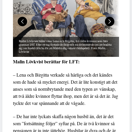
Malin Lövkvists bilder visar Lena och Birgitta, två äldre kvinnor som blev
grannar 2017. Efter ett tag flyttade de ihop och nu drömmer de om att bosätta
sig i en husbil (klicka för att bläddra dig vidare i bildspelet). Foto: Malin
Lövkvist
Malin Lövkvist berättar för LFT:
– Lena och Birgitta verkade så härliga och det kändes
som de hade så mycket energi. Det är lite konstigt att det
anses som så normbrytande med den typen av vänskap,
att två äldre kvinnor flyttar ihop, men det är så det är. Jag
tyckte det var spännande att de vågade.
– De har inte lyckats skaffa någon husbil än, det är det
som ”fortsättning följer” syftar på. De är två kvinnor så
pensionen är ju inte jättehög. Husbilar är dyra och de är