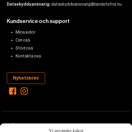
Dataskyddsansvarig:
dataskyddsansvarig@landetsfria.nu
Kundservice och support
Mina sidor
Om oss
Stöd oss
Kontakta oss
Nyhetsbrev
Vi använder kakor