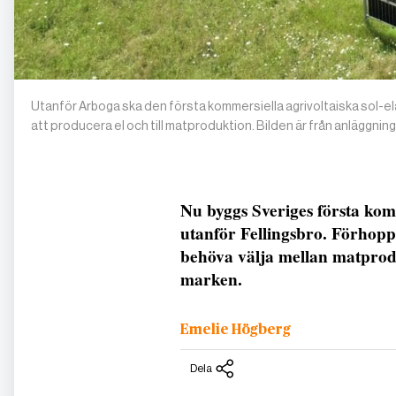
Utanför Arboga ska den första kommersiella agrivoltaiska sol-el
att producera el och till matproduktion. Bilden är från anläggnin
Nu byggs Sveriges första komm
utanför Fellingsbro. Förhop
behöva välja mellan matprod
marken.
Emelie Högberg
Dela