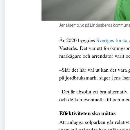
Jens Isemo, vd på Lindesbergs kommuns 
År 2020 byggdes
Sveriges första 
Västerås. Det var ett forsknings
markägare och arrendator varit och
–Slår det här väl ut kan det vara
på jordbruksmark, säger Jens Is
–Det är absolut ett bra alternativ
och de kan eventuellt till och med
Effektiviteten ska mätas
Att anlägga solparken går relativt
inom två månader kan anläggninge