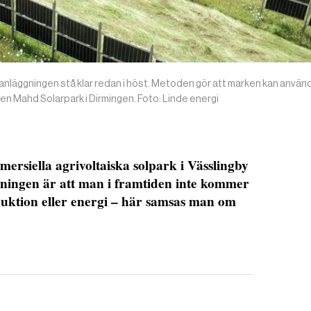
anläggningen stå klar redan i höst. Metoden gör att marken kan använd
gen Mahd Solarpark i Dirmingen. Foto: Linde energi
ersiella agrivoltaiska solpark i Vässlingby
pningen är att man i framtiden inte kommer
uktion eller energi – här samsas man om