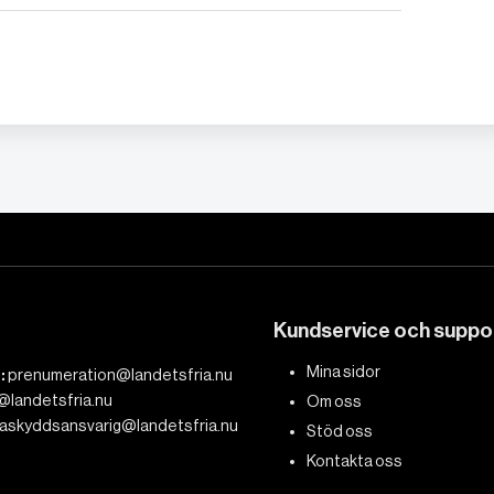
Kundservice och suppo
Mina sidor
:
prenumeration@landetsfria.nu
@landetsfria.nu
Om oss
askyddsansvarig@landetsfria.nu
Stöd oss
Kontakta oss