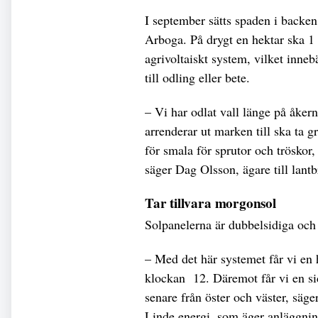
I september sätts spaden i backen
Arboga. På drygt en hektar ska 1 3
agrivoltaiskt system, vilket inneb
till odling eller bete.
– Vi har odlat vall länge på åker
arrenderar ut marken till ska ta
för smala för sprutor och tröskor, 
säger Dag Olsson, ägare till lant
Tar tillvara morgonsol
Solpanelerna är dubbelsidiga och st
– Med det här systemet får vi en
klockan 12. Däremot får vi en sid
senare från öster och väster, sä
Linde energi, som äger anläggni