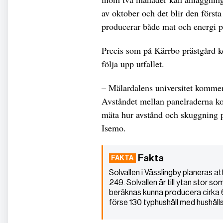
av oktober och det blir den först
producerar både mat och energi
Precis som på Kärrbo prästgård k
följa upp utfallet.
– Mälardalens universitet kommer 
Avståndet mellan panelraderna k
mäta hur avstånd och skuggning på
Isemo.
Fakta
Solvallen i Vässlingby planeras at
249. Solvallen är till ytan stor s
beräknas kunna producera cirka 6
förse 130 typhushåll med hushållse