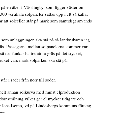
 på en åker i Vässlingby, som ligger väster om
00 vertikala solpaneler sättas upp i ett så kallat
är att solceller står på mark som samtidigt används
n som anläggningen ska stå på så lantbrukaren jag
 gräs. Passagerna mellan solpanelerna kommer vara
så det funkar bättre att ta gräs på det stycket,
bruket vars mark solparken ska stå på.
år i rader från norr till söder.
 helt annan solkurva med minst elproduktion
oinstrålning vilket ger el mycket tidigare och
ger Jens Isemo, vd på Lindesbergs kommuns företag
ngen.