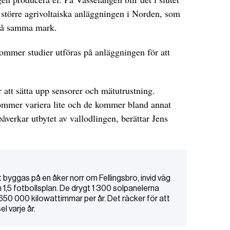
a större agrivoltaiska anläggningen i Norden, som
 på samma mark.
ommer studier utföras på anläggningen för att
att sätta upp sensorer och mätutrustning.
ommer variera lite och de kommer bland annat
verkar utbytet av vallodlingen, berättar Jens
t byggas på en åker norr om Fellingsbro, invid väg
om 1,5 fotbollsplan. De drygt 1 300 solpanelerna
50 000 kilowattimmar per år. Det räcker för att
l varje år.