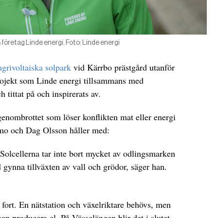
företag Linde energi. Foto: Linde energi
agrivoltaiska solpark
vid Kärrbo prästgård utanför
projekt som Linde energi tillsammans med
 tittat på och inspirerats av.
 genombrottet som löser konflikten mat eller energi
emo och Dag Olsson håller med:
. Solcellerna tar inte bort mycket av odlingsmarken
 gynna tillväxten av vall och grödor, säger han.
 fort. En nätstation och växelriktare behövs, men
n producera el. På Vässelängen blir det i slutet