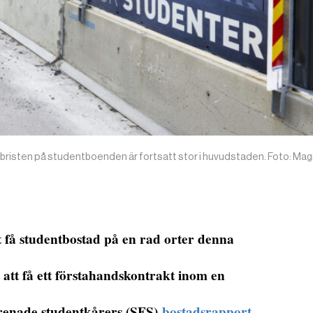
risten på studentboenden är fortsatt stor i huvudstaden. Foto: Ma
tt få studentbostad på en rad orter denna
 att få ett förstahandskontrakt inom en
örenade studentkårers (SFS)
bostadsrapport