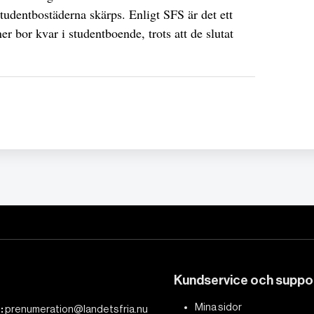
studentbostäderna skärps. Enligt SFS är det ett
 bor kvar i studentboende, trots att de slutat
Kundservice och suppo
Mina sidor
:
prenumeration@landetsfria.nu