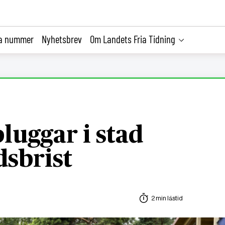
la nummer
Nyhetsbrev
Om Landets Fria Tidning
pluggar i stad
sbrist
2 min lästid