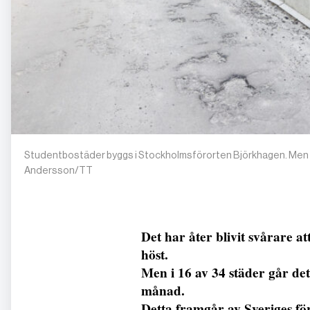
Studentbostäder byggs i Stockholmsförorten Björkhagen. Men b
Andersson/TT
Det har åter blivit svårare a
höst.
Men i 16 av 34 städer går det
månad.
Detta framgår av Sveriges f