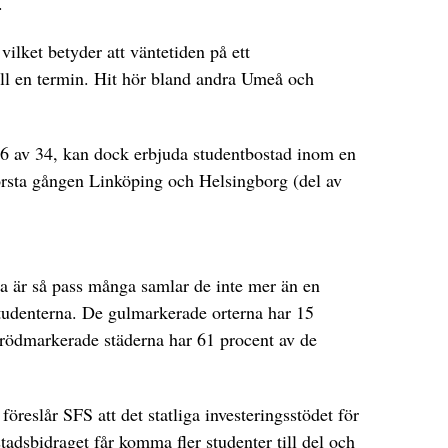
.
vilket betyder att väntetiden på ett
ill en termin. Hit hör bland andra Umeå och
 16 av 34, kan dock erbjuda studentbostad inom en
örsta gången Linköping och Helsingborg (del av
na är så pass många samlar de inte mer än en
studenterna. De gulmarkerade orterna har 15
rödmarkerade städerna har 61 procent av de
föreslår SFS att det statliga investeringsstödet för
stadsbidraget får komma fler studenter till del och