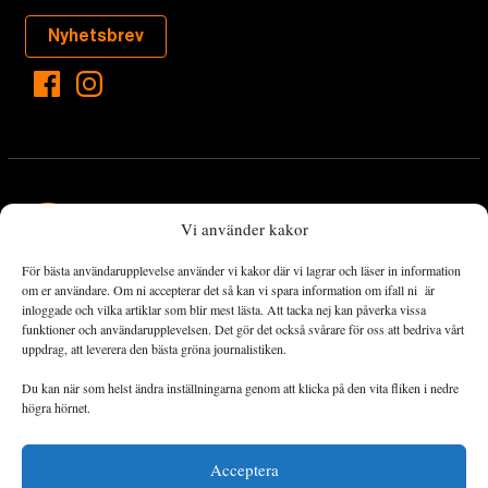
Nyhetsbrev
Vi använder kakor
För bästa användarupplevelse använder vi kakor där vi lagrar och läser in information
Landets Fria Tidning är en nyhetstidning med bred bevakning av
om er användare. Om ni accepterar det så kan vi spara information om ifall ni är
det viktigaste som händer lokalt och globalt och med fokus på
inloggade och vilka artiklar som blir mest lästa. Att tacka nej kan påverka vissa
funktioner och användarupplevelsen. Det gör det också svårare för oss att bedriva vårt
omställningsrörelsen. En omställning till ett hållbart samhälle går
uppdrag, att leverera den bästa gröna journalistiken.
både via starka och lika rättigheter för alla människor, minskade
ekonomiska och sociala klyftor, samt utrymme för allt levande att
Du kan när som helst ändra inställningarna genom att klicka på den vita fliken i nedre
utvecklas och frodas.
högra hörnet.
Acceptera