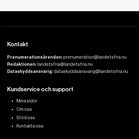
Kontakt
Prenumerationsärenden:
prenumeration@landetsfria.nu
Redaktionen:
landetsfria@landetsfria.nu
Dataskyddsansvarig:
dataskyddsansvarig@landetsfria.nu
Kundservice och support
Mina sidor
Om oss
Stöd oss
Kontakta oss