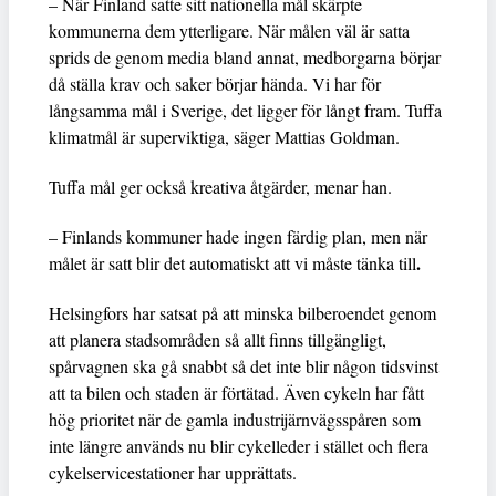
– När Finland satte sitt nationella mål skärpte
kommunerna dem ytterligare. När målen väl är satta
sprids de genom media bland annat, medborgarna börjar
då ställa krav och saker börjar hända. Vi har för
långsamma mål i Sverige, det ligger för långt fram. Tuffa
klimatmål är superviktiga, säger Mattias Goldman.
Tuffa mål ger också kreativa åtgärder, menar han.
– Finlands kommuner hade ingen färdig plan, men när
.
målet är satt blir det automatiskt att vi måste tänka till
Helsingfors har satsat på att minska bilberoendet genom
att planera stadsområden så allt finns tillgängligt,
spårvagnen ska gå snabbt så det inte blir någon tidsvinst
att ta bilen och staden är förtätad. Även cykeln har fått
hög prioritet när de gamla industrijärnvägsspåren som
inte längre används nu blir cykelleder i stället och flera
cykelservicestationer har upprättats.