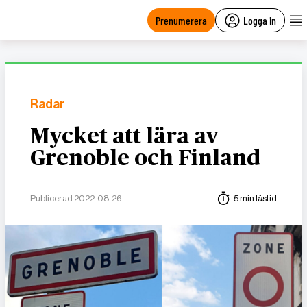
main
content
Prenumerera
Logga in
Radar
Mycket att lära av
Grenoble och Finland
Publicerad 2022-08-26
5 min lästid