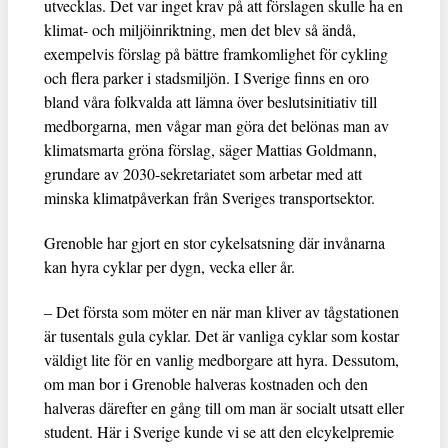
utvecklas. Det var inget krav på att förslagen skulle ha en
klimat- och miljöinriktning, men det blev så ändå,
exempelvis förslag på bättre framkomlighet för cykling
och flera parker i stadsmiljön. I Sverige finns en oro
bland våra folkvalda att lämna över beslutsinitiativ till
medborgarna, men vågar man göra det belönas man av
klimatsmarta gröna förslag, säger Mattias Goldmann,
grundare av 2030-sekretariatet som arbetar med att
minska klimatpåverkan från Sveriges transportsektor.
Grenoble har gjort en stor cykelsatsning där invånarna
kan hyra cyklar per dygn, vecka eller år.
– Det första som möter en när man kliver av tågstationen
är tusentals gula cyklar. Det är vanliga cyklar som kostar
väldigt lite för en vanlig medborgare att hyra. Dessutom,
om man bor i Grenoble halveras kostnaden och den
halveras därefter en gång till om man är socialt utsatt eller
student. Här i Sverige kunde vi se att den elcykelpremie