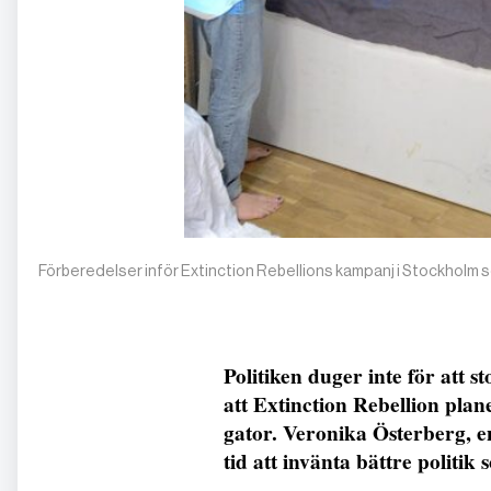
Förberedelser inför Extinction Rebellions kampanj i Stockholm s
Politiken duger inte för att 
att Extinction Rebellion plan
gator. Veronika Österberg, 
tid att invänta bättre politik