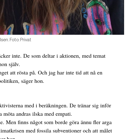
sen. Foto: Privat
äcker inte. De som deltar i aktionen, med temat
on själv.
nget att rösta på. Och jag har inte tid att nå en
politiken, säger hon.
ktivisterna med i beräkningen. De tränar sig inför
na möta andras ilska med empati.
rade. Men finns något som borde göra ännu fler arga
klimatkrisen med fossila subventioner och att målet
ger hon.