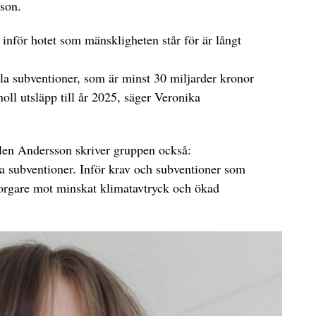
rson.
 inför hotet som mänskligheten står för är långt
ila subventioner, som är minst 30 miljarder kronor
noll utsläpp till år 2025, säger Veronika
dalen Andersson skriver gruppen också:
sila subventioner. Inför krav och subventioner som
orgare mot minskat klimatavtryck och ökad