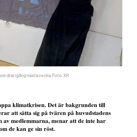
om drar igång nästa vecka. Foto: XR
stoppa klimatkrisen. Det är bakgrunden till
erar att sätta sig på tvären på huvudstadens
en av medlemmarna, menar att de inte har
 som de kan ge sin röst.