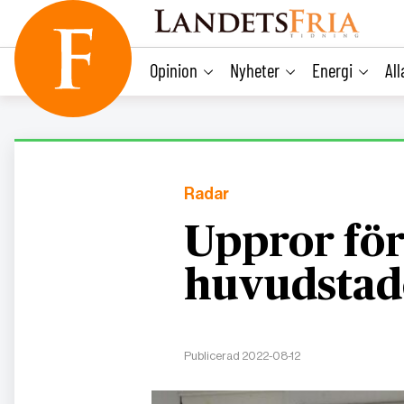
main
content
Opinion
Nyheter
Energi
Al
Radar
Uppror för 
huvudsta
Publicerad 2022-08-12