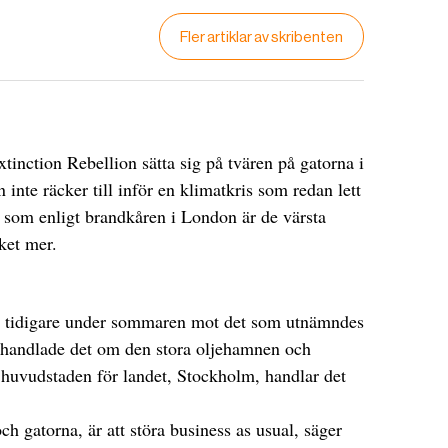
Fler artiklar av skribenten
tinction Rebellion sätta sig på tvären på gatorna i
inte räcker till inför en klimatkris som redan lett
er som enligt brandkåren i London är de värsta
cket mer.
n tidigare under sommaren mot det som utnämndes
 handlade det om den stora oljehamnen och
I huvudstaden för landet, Stockholm, handlar det
ch gatorna, är att störa business as usual, säger