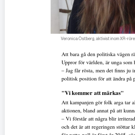
Veronica Östberg, aktivist inom XR-rörel
Att bara gå den politiska vägen r
Uppror för världen, är unga som h
– Jag får rösta, men det finns ju i
politisk position för att ändra på 
"Vi kommer att märkas"
Att kampanjen gör folk arga tar a
aktionen, bland annat på att kun
– Vi förstår att några blir irrite
och det är att regeringen stöttar 
för netto-noll är först år 2045, sä