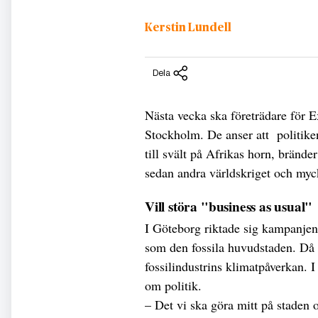
Kerstin Lundell
Dela
Nästa vecka ska företrädare för Ex
Stockholm. De anser att politiken 
till svält på Afrikas horn, bränd
sedan andra världskriget och my
Vill störa "business as usual"
I Göteborg riktade sig kampanje
som den fossila huvudstaden. Då
fossilindustrins klimatpåverkan. 
om politik.
– Det vi ska göra mitt på staden o