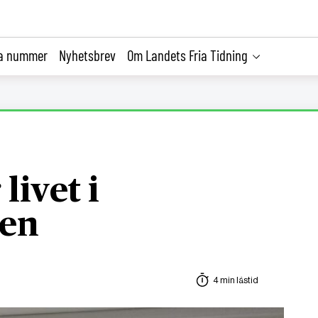
la nummer
Nyhetsbrev
Om Landets Fria Tidning
livet i
den
4 min lästid