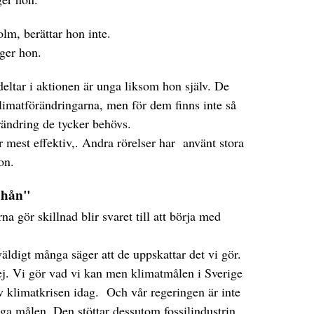
olm, berättar hon inte.
ger hon.
ltar i aktionen är unga liksom hon själv. De
limatförändringarna, men för dem finns inte så
örändring de tycker behövs.
r mest effektiv,. Andra rörelser har använt stora
hon.
t hån"
na gör skillnad blir svaret till att börja med
ldigt många säger att de uppskattar det vi gör.
 Nej. Vi gör vad vi kan men klimatmålen i Sverige
v klimatkrisen idag. Och vår regeringen är inte
liga målen. Den stöttar dessutom fossilindustrin.