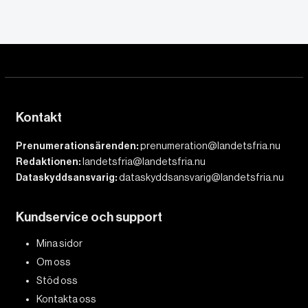
Kontakt
Prenumerationsärenden:
prenumeration@landetsfria.nu
Redaktionen:
landetsfria@landetsfria.nu
Dataskyddsansvarig:
dataskyddsansvarig@landetsfria.nu
Kundservice och support
Mina sidor
Om oss
Stöd oss
Kontakta oss