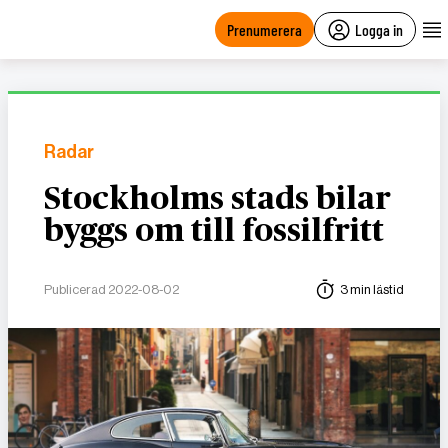
main
content
Prenumerera
Logga in
Radar
Stockholms stads bilar
byggs om till fossilfritt
Publicerad 2022-08-02
3 min lästid