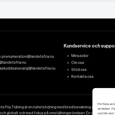
Kundservice och suppo
Mina sidor
:
prenumeration@landetsfria.nu
@landetsfria.nu
Om oss
askyddsansvarig@landetsfria.nu
Stöd oss
Kontakta oss
För bästa anvä
ts Fria Tidning är en nyhetstidning med bred bevakning av det viktig
användare. Om 
 och globalt och med fokus på omställningsrörelsen. En omställning till 
som blir mest 