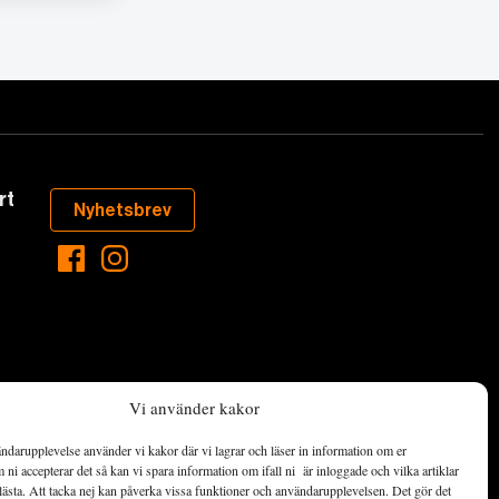
rt
Nyhetsbrev
Vi använder kakor
ndarupplevelse använder vi kakor där vi lagrar och läser in information om er
aste som händer
ni accepterar det så kan vi spara information om ifall ni är inloggade och vilka artiklar
ett hållbart
lästa. Att tacka nej kan påverka vissa funktioner och användarupplevelsen. Det gör det