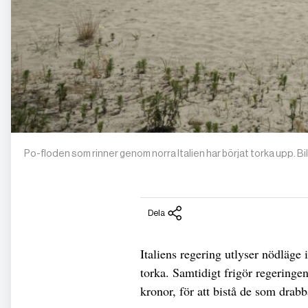
Po-floden som rinner genom norra Italien har börjat torka upp. Bil
Dela
Italiens regering utlyser nödläge 
torka. Samtidigt frigör regering
kronor, för att bistå de som drabb