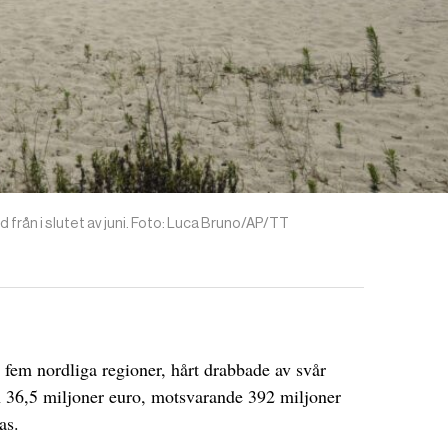
d från i slutet av juni. Foto: Luca Bruno/AP/TT
i fem nordliga regioner, hårt drabbade av svår
en 36,5 miljoner euro, motsvarande 392 miljoner
as.