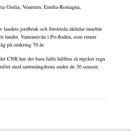
ezia Giulia, Venetien, Emilia-Romagna,
 av landets jordbruk och förstörda skördar innebär
r landet. Vattennivån i Po-floden, som rinner
låg på omkring 70 år.
ådet CNR har det bara fallit hälften så mycket regn
jämfört med snittmängderna under de 30 senaste