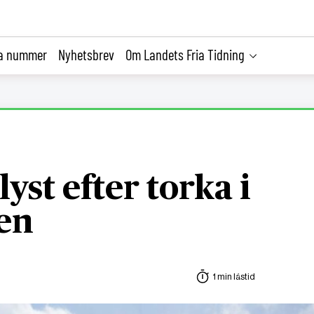
la nummer
Nyhetsbrev
Om Landets Fria Tidning
yst efter torka i
ien
1 min lästid