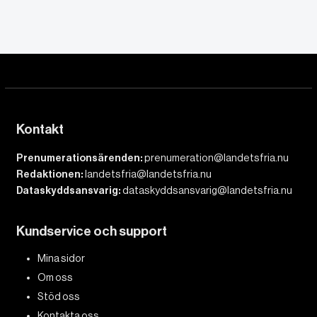
Kontakt
Prenumerationsärenden:
prenumeration@landetsfria.nu
Redaktionen:
landetsfria@landetsfria.nu
Dataskyddsansvarig:
dataskyddsansvarig@landetsfria.nu
Kundservice och support
Mina sidor
Om oss
Stöd oss
Kontakta oss