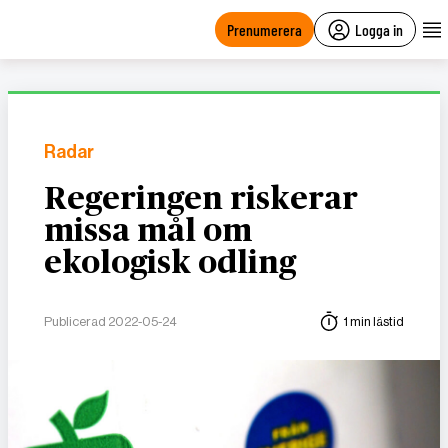
main
content
Prenumerera
Logga in
Radar
Regeringen riskerar
missa mål om
ekologisk odling
Publicerad 2022-05-24
1 min lästid