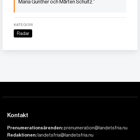
Maria Gunther och Mårten Schultz.”
KATEGORI
Radar
Kontakt
Prenumerationsärenden:
prenumeration@landetsfria.nu
Redaktionen:
landetsfria@landetsfria.nu