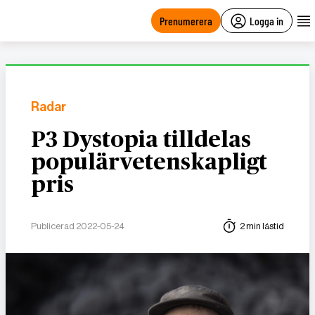
main
content
Prenumerera
Logga in
Radar
P3 Dystopia tilldelas
populärvetenskapligt
pris
Publicerad 2022-05-24
2 min lästid