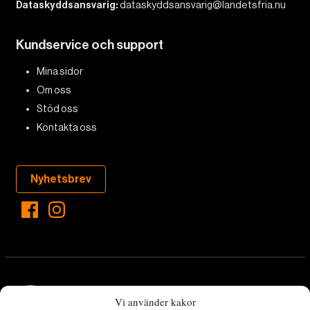
Dataskyddsansvarig:
dataskyddsansvarig@landetsfria.nu
Kundservice och support
Mina sidor
Om oss
Stöd oss
Kontakta oss
Nyhetsbrev
Vi använder kakor