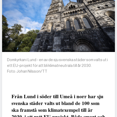
Domkyrkan i Lund - en av de sju svenska städer som valts ut i
ett EU-projekt för att bli klimatneutrala till år 2030.
Foto: Johan Nilsson/TT
Från Lund i söder till Umeå i norr har sju
svenska städer valts ut bland de 100 som
ska framstå som klimatexempel till år
2030, i ett nytt EU-projekt. Både smart och