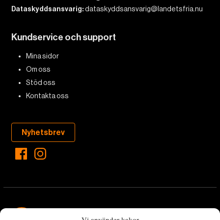
Dataskyddsansvarig:
dataskyddsansvarig@landetsfria.nu
Kundservice och support
Mina sidor
Om oss
Stöd oss
Kontakta oss
Nyhetsbrev
Vi använder kakor