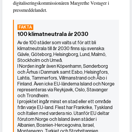
digitaliseringskommissionären Margrethe Vestager i
pressmeddelandet.
100 klimatneutrala år 2030
Av de 100 städer som valts ut för att bli
klimatneutrala till år 2030 finns sju svenska:
Gävle, Göteborg, Helsingborg, Lund, Malmö,
Stockholm och Umeå.
I Norden ingår även Köpenhamn, Sønderborg
och Århus i Danmark samt Esbo, Helsingfors,
Lahtis, Tammerfors, Villmanstrand och Åbo i
Finland. Även icke EU-länderna Island och Norge
representeras via Reykjavik, Oslo, Stavanger
och Trondheim.
I projektet ingår minst en stad eller ett område
från varje EU-land. Flest har Frankrike, Tyskland
och Italien med vardera nio. Utanför EU deltar
förutom Norge och Island även städer i
Albanien, Bosnien-Hercegovina, Israel,
Montenegro, Turkiet och Storbritannien.