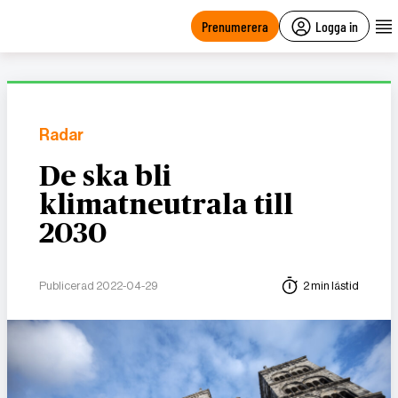
main
content
Prenumerera
Logga in
Radar
De ska bli
klimatneutrala till
2030
Publicerad 2022-04-29
2 min lästid