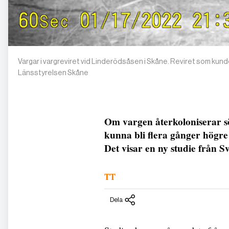
Vargar i vargreviret vid Linderödsåsen i Skåne. Reviret som kunde 
Länsstyrelsen Skåne
Om vargen återkoloniserar sö
kunna bli flera gånger högre
Det visar en ny studie från S
TT
Dela