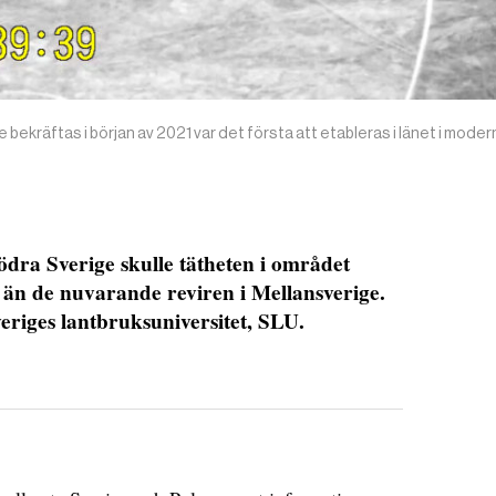
bekräftas i början av 2021 var det första att etableras i länet i modern
dra Sverige skulle tätheten i området
 än de nuvarande reviren i Mellansverige.
veriges lantbruksuniversitet, SLU.