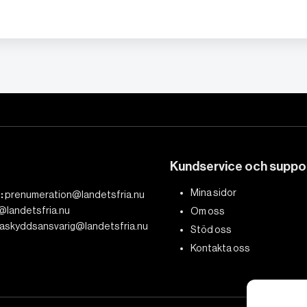
Kundservice och suppo
Mina sidor
:
prenumeration@landetsfria.nu
@landetsfria.nu
Om oss
askyddsansvarig@landetsfria.nu
Stöd oss
Kontakta oss