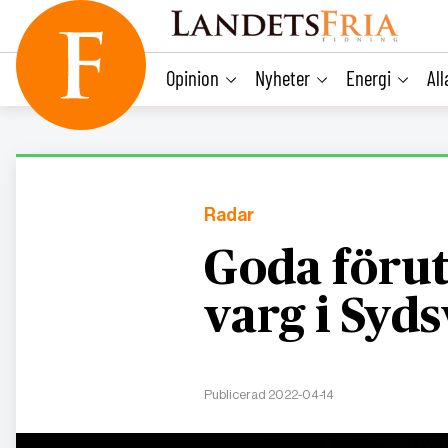
main
content
Opinion
Nyheter
Energi
Al
Radar
Goda förut
varg i Syd
Publicerad 2022-04-14