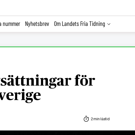
la nummer
Nyhetsbrev
Om Landets Fria Tidning
sättningar för
sverige
2 min lästid