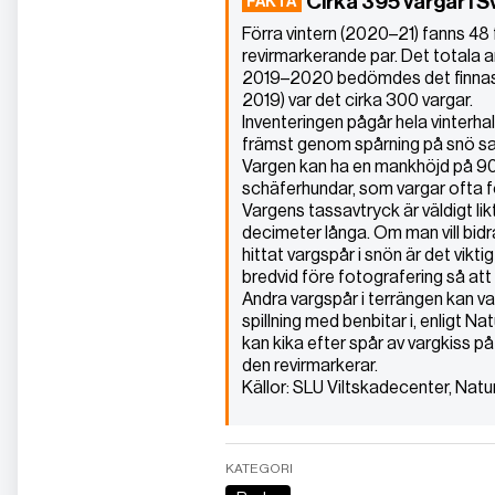
Cirka 395 vargar i S
Förra vintern (2020–21) fanns 48 
revirmarkerande par. Det totala 
2019–2020 bedömdes det finnas ci
2019) var det cirka 300 vargar.
Inventeringen pågår hela vinterh
främst genom spårning på snö samt
Vargen kan ha en mankhöjd på 90 
schäferhundar, som vargar ofta 
Vargens tassavtryck är väldigt li
decimeter långa. Om man vill bidra
hittat vargspår i snön är det viktigt
bredvid före fotografering så att
Andra vargspår i terrängen kan var
spillning med benbitar i, enligt
kan kika efter spår av vargkiss på 
den revirmarkerar.
Källor: SLU Viltskadecenter, Na
KATEGORI