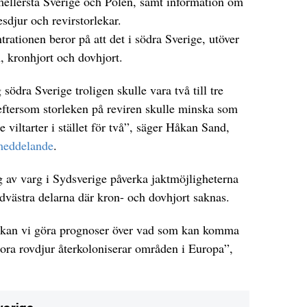
mellersta Sverige och Polen, samt information om
sdjur och revirstorlekar.
ationen beror på att det i södra Sverige, utöver
n, kronhjort och dovhjort.
 södra Sverige troligen skulle vara två till tre
eftersom storleken på reviren skulle minska som
re viltarter i stället för två”, säger Håkan Sand,
meddelande
.
ng av varg i Sydsverige påverka jaktmöjligheterna
ydvästra delarna där kron- och dovhjort saknas.
 kan vi göra prognoser över vad som kan komma
stora rovdjur återkoloniserar områden i Europa”,