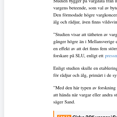
Studien bygger på vargdata från 
vargens beteende, som val av byte
Den förmodade högre vargkoncentr
älg och rådjur, även finns vildsvi
”Studien visar att tätheten av varg
gånger högre än i Mellansverige 
en effekt av att det finns fem stör
forskare på SLU, enligt ett
press
Enligt studien skulle en etableri
för rådjur och älg, primärt i de s
”Med den här typen av forskning
att hända när vargar eller andra 
säger Sand.