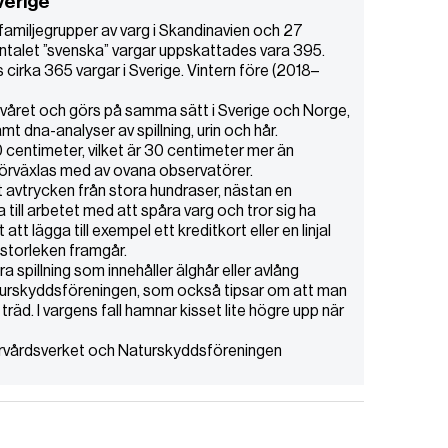
verige
familjegrupper av varg i Skandinavien och 27
antalet ”svenska” vargar uppskattades vara 395.
rka 365 vargar i Sverige. Vintern före (2018–
alvåret och görs på samma sätt i Sverige och Norge,
 dna-analyser av spillning, urin och hår.
centimeter, vilket är 30 centimeter mer än
förväxlas med av ovana observatörer.
kt avtrycken från stora hundraser, nästan en
 till arbetet med att spåra varg och tror sig ha
 att lägga till exempel ett kreditkort eller en linjal
 storleken framgår.
a spillning som innehåller älghår eller avlång
 Naturskyddsföreningen, som också tipsar om att man
träd. I vargens fall hamnar kisset lite högre upp när
turvårdsverket och Naturskyddsföreningen