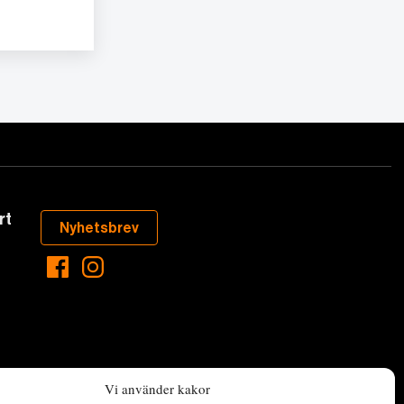
rt
Nyhetsbrev
Vi använder kakor