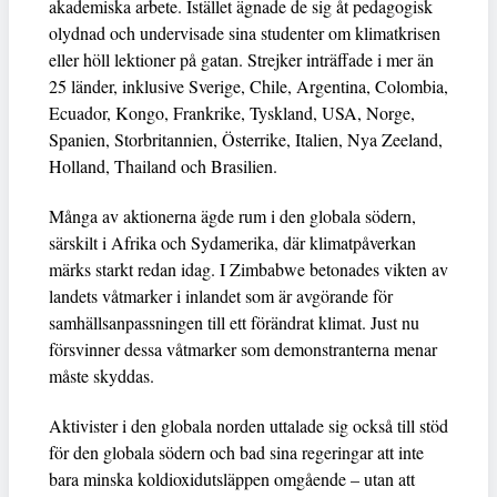
akademiska arbete. Istället ägnade de sig åt pedagogisk
olydnad och undervisade sina studenter om klimatkrisen
eller höll lektioner på gatan. Strejker inträffade i mer än
25 länder, inklusive Sverige, Chile, Argentina, Colombia,
Ecuador, Kongo, Frankrike, Tyskland, USA, Norge,
Spanien, Storbritannien, Österrike, Italien, Nya Zeeland,
Holland, Thailand och Brasilien.
Många av aktionerna ägde rum i den globala södern,
särskilt i Afrika och Sydamerika, där klimatpåverkan
märks starkt redan idag. I Zimbabwe betonades vikten av
landets våtmarker i inlandet som är avgörande för
samhällsanpassningen till ett förändrat klimat. Just nu
försvinner dessa våtmarker som demonstranterna menar
måste skyddas.
Aktivister i den globala norden uttalade sig också till stöd
för den globala södern och bad sina regeringar att inte
bara minska koldioxidutsläppen omgående – utan att