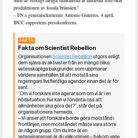
Men de verkligt farliga radikalerna är länderna som ökar
produktionen av fossila bränslen.”
– FN:s generalsekreterare Antonio Guterres, 4 april,
IPCC-rapportens presskonferens.
Fakta om Scientist Rebellion
Organisationen
Scientist Rebellion
utgörs enligt
dem själva av aktivister från en mängd olika
vetenskapliga bakgrunder, som uppmanar
världens samhällen till att motstå sina
regeringars livsfientliga agendor innan det är för
sent.
“Om vi forskare inte agerar som om vi är i en
nödsituation, hur kan vi förvänta oss att
allmänheten ska göra det?”, står det på
organisationens hemsida.
– Vi anser att forskare borde göra motstånd i
frontlinjen, men motståndet måste vara större
än någon grupp. Om du inte är en
vetenskapsman är du välkommen – bakom varje