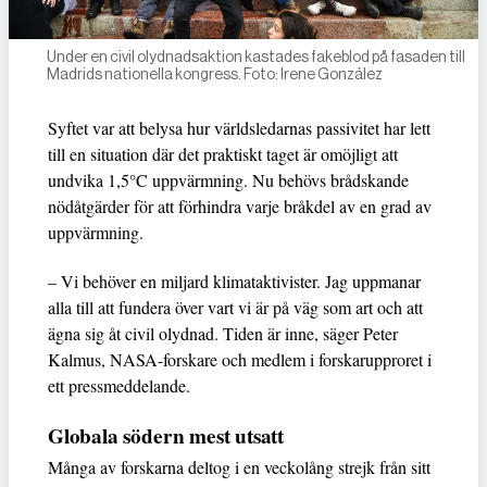
Under en civil olydnadsaktion kastades fakeblod på fasaden till
Madrids nationella kongress. Foto: Irene González
Syftet var att belysa hur världsledarnas passivitet har lett
till en situation där det praktiskt taget är omöjligt att
undvika 1,5°C uppvärmning. Nu behövs brådskande
nödåtgärder för att förhindra varje bråkdel av en grad av
uppvärmning.
– Vi behöver en miljard klimataktivister. Jag uppmanar
alla till att fundera över vart vi är på väg som art och att
ägna sig åt civil olydnad. Tiden är inne, säger Peter
Kalmus, NASA-forskare och medlem i forskarupproret i
ett pressmeddelande.
Globala södern mest utsatt
Många av forskarna deltog i en veckolång strejk från sitt