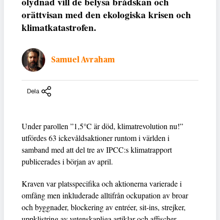
olydnad vill de belysa brådskan och
orättvisan med den ekologiska krisen och
klimatkatastrofen.
Samuel Avraham
Dela
Under parollen ”1,5°C är död, klimatrevolution nu!”
utfördes 63 ickevåldsaktioner runtom i världen i
samband med att del tre av IPCC:s klimatrapport
publicerades i början av april.
Kraven var platsspecifika och aktionerna varierade i
omfång men inkluderade alltifrån ockupation av broar
och byggnader, blockering av entréer, sit-ins, strejker,
uppklistring av vetenskapliga artiklar och affischer,