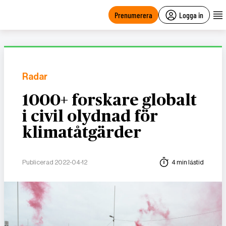
main
content
Prenumerera
Logga in
Radar
1000+ forskare globalt
i civil olydnad för
klimatåtgärder
Publicerad 2022-04-12
4 min lästid