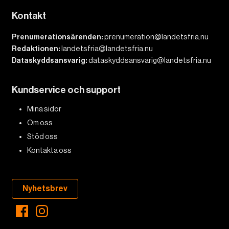
Kontakt
Prenumerationsärenden:
prenumeration@landetsfria.nu
Redaktionen:
landetsfria@landetsfria.nu
Dataskyddsansvarig:
dataskyddsansvarig@landetsfria.nu
Kundservice och support
Mina sidor
Om oss
Stöd oss
Kontakta oss
Nyhetsbrev