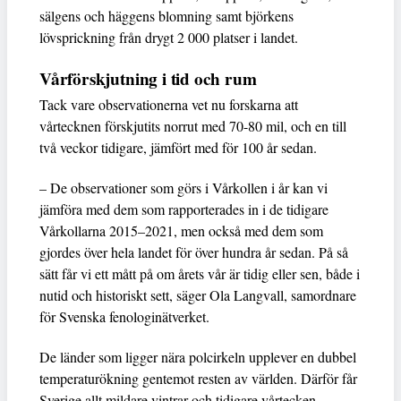
sälgens och häggens blomning samt björkens
lövsprickning från drygt 2 000 platser i landet.
Vårförskjutning i tid och rum
Tack vare observationerna vet nu forskarna att
vårtecknen förskjutits norrut med 70-80 mil, och en till
två veckor tidigare, jämfört med för 100 år sedan.
– De observationer som görs i Vårkollen i år kan vi
jämföra med dem som rapporterades in i de tidigare
Vårkollarna 2015–2021, men också med dem som
gjordes över hela landet för över hundra år sedan. På så
sätt får vi ett mått på om årets vår är tidig eller sen, både i
nutid och historiskt sett, säger Ola Langvall, samordnare
för Svenska fenologinätverket.
De länder som ligger nära polcirkeln upplever en dubbel
temperaturökning gentemot resten av världen. Därför får
Sverige allt mildare vintrar och tidigare vårtecken.