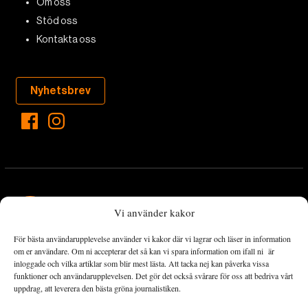
Om oss
Stöd oss
Kontakta oss
Nyhetsbrev
Vi använder kakor
För bästa användarupplevelse använder vi kakor där vi lagrar och läser in information
Landets Fria Tidning är en nyhetstidning med bred bevakning av
om er användare. Om ni accepterar det så kan vi spara information om ifall ni är
det viktigaste som händer lokalt och globalt och med fokus på
inloggade och vilka artiklar som blir mest lästa. Att tacka nej kan påverka vissa
funktioner och användarupplevelsen. Det gör det också svårare för oss att bedriva vårt
omställningsrörelsen. En omställning till ett hållbart samhälle går
uppdrag, att leverera den bästa gröna journalistiken.
både via starka och lika rättigheter för alla människor, minskade