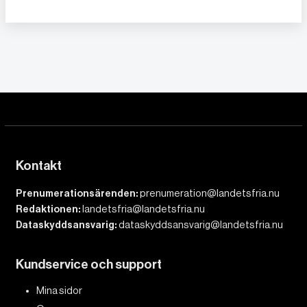
Kontakt
Prenumerationsärenden:
prenumeration@landetsfria.nu
Redaktionen:
landetsfria@landetsfria.nu
Dataskyddsansvarig:
dataskyddsansvarig@landetsfria.nu
Kundservice och support
Mina sidor