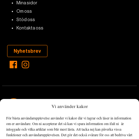
Mina sidor
Om oss
Stöd oss
Kontakta oss
Nyhetsbrev
Vi använder kakor
För bästa användarupplevelse använder vi kakor där vi lagrar och läser in information
Landets Fria Tidning är en nyhetstidning med bred bevakning av
om er användare. Om ni accepterar det så kan vi spara information om ifall ni är
det viktigaste som händer lokalt och globalt och med fokus på
inloggade och vilka artiklar som blir mest lästa. Att tacka nej kan påverka vissa
funktioner och användarupplevelsen. Det gör det också svårare för oss att bedriva vårt
omställningsrörelsen. En omställning till ett hållbart samhälle går