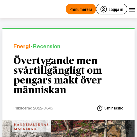
main
content
Prenumerera
Logga in
Energi
· Recension
Övertygande men
svårtillgängligt om
pengars makt över
människan
Publicerad 2022-03-15
5 min lästid