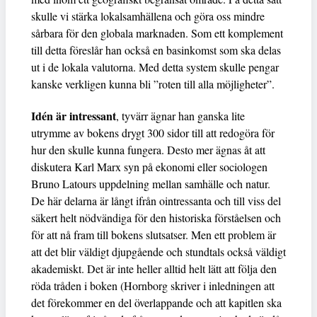
skulle vi stärka lokalsamhällena och göra oss mindre
sårbara för den globala marknaden. Som ett komplement
till detta föreslår han också en basinkomst som ska delas
ut i de lokala valutorna. Med detta system skulle pengar
kanske verkligen kunna bli ”roten till alla möjligheter”.
Idén är intressant
, tyvärr ägnar han ganska lite
utrymme av bokens drygt 300 sidor till att redogöra för
hur den skulle kunna fungera. Desto mer ägnas åt att
diskutera Karl Marx syn på ekonomi eller sociologen
Bruno Latours uppdelning mellan samhälle och natur.
De här delarna är långt ifrån ointressanta och till viss del
säkert helt nödvändiga för den historiska förståelsen och
för att nå fram till bokens slutsatser. Men ett problem är
att det blir väldigt djupgående och stundtals också väldigt
akademiskt. Det är inte heller alltid helt lätt att följa den
röda tråden i boken (Hornborg skriver i inledningen att
det förekommer en del överlappande och att kapitlen ska