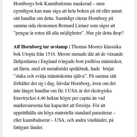
Hornborgs bok Kannibalernas maskerad – men
egentligen kan man säga att hela boken på ett eller annat
sätt handlar om detta. Samtidigt citerar Hornborg på
samma sida ekonomen Bernard Lietaer som säger att
”pengar är roten till alla möjligheter”. Hur går detta ihop?
Alf Hornborg tar avstamp
i Thomas Moores klassiska
bok Utopia från 1516. Moore menade där att de växande
fårhjordarna i England tvingade bort jordlösa människor,
att fåren, med ett metaforiskt språkbruk, hade börjat
”sluka och svälja människorna själva”. På samma sätt
förhåller det sig i dag, hävdar Hornborg, även om det
inte längre handlar om får. I USA är det ekologiska
fotavtrycket 4,46 hektar högre per capita än vad
markresurserna har kapacitet att försörja. För att
upprätthålla sin höga materiella standard parasiterar –
eller kannibaliserar – USA, och andra västländer, på
fattigare länder.