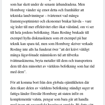
som har skett under de senaste århundradena. Men
Hornborg vänder sig emot detta och framhåller att
tekniska landvinningar – tvärtemot vad många
framstegsoptimister och ekonomer brukar hävda – vare
sig leder till mer effektivitet eller ökat välstånd, om vi ser
till hela jordens befolkning. Hans Rosling brukade till
exempel hylla diskmaskinen som ett exempel på hur
teknik kan spara tid, men som Hornborg skriver verkade
Rosling inte alls ha funderat över ”att det krävt väldigt
många lågavlönade människors tid att tillverka
tvättmaskinerna, bryta metaller till dem och transportera
dem till den minoritet av världens befolkning som har råd
med dem”.
För att komma bort från den globala ojämlikheten där
den rikare delen av världens befolkning ständigt suger ut
fattiga länder föreslår Hornborg att staten inför en
komplementär valuta, pengar som bara går att handla
med inom ett geografiskt begränsat område. På detta sätt