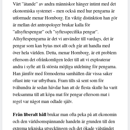
Vårt ”ätande” av andra människor hänger intimt med det
ekonomiska systemet – men också med hur pengarna är
utformade menar Hornborg. En viktig distinktion han gör
är mellan det antropologer brukar kalla för
”allsyftespengar” och ”syftesspecifika pengar”.
Allsyftespengarna är det vi använder till vardags, det är
pengar som kan bytas mot allt och går att handla med
över hela världen. Detta, menar Hornborg, är ett problem
eftersom det ofrånkomligen leder till att vi exploaterar
andra i syfte att få största möjliga utdelning för pengarna.
Han jämför med förmoderna samhällen där vissa saker
oftast inte var utbytbara. Fram tills så sent som för
tvåhundra år sedan hävdar han att de flesta skulle ha varit
tveksamma till att köpa mat för pengar eftersom mat i
regel var något man odlade själv.
Från liberalt håll
brukar man ofta peka på att ekonomin
och den världsomspännande handeln är grunden till den
extrema tekniska utvecklingen och det ökade välståndet