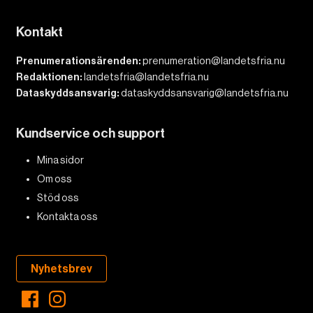
Kontakt
Prenumerationsärenden:
prenumeration@landetsfria.nu
Redaktionen:
landetsfria@landetsfria.nu
Dataskyddsansvarig:
dataskyddsansvarig@landetsfria.nu
Kundservice och support
Mina sidor
Om oss
Stöd oss
Kontakta oss
Nyhetsbrev