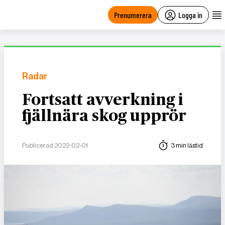
main
content
Prenumerera
Logga in
Radar
Fortsatt avverkning i
fjällnära skog upprör
Publicerad 2022-02-01
3 min lästid