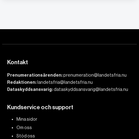
Kontakt
Prenumerationsärenden:
prenumeration@landetsfria.nu
Redaktionen:
landetsfria@landetsfria.nu
Dataskyddsansvarig:
dataskyddsansvarig@landetsfria.nu
Kundservice och support
Mina sidor
Om oss
Stöd oss