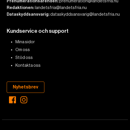
Prenumerationsärenden:
prenumeration@landetsfria.nu
Redaktionen:
landetsfria@landetsfria.nu
Dataskyddsansvarig:
dataskyddsansvarig@landetsfria.nu
Kundservice och support
Mina sidor
Om oss
Stöd oss
Kontakta oss
Nyhetsbrev