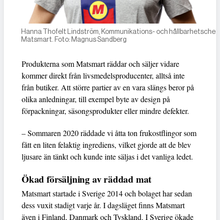
Hanna Thofelt Lindström, Kommunikations- och hållbarhetschef 
Matsmart. Foto: Magnus Sandberg
Produkterna som Matsmart räddar och säljer vidare
kommer direkt från livsmedelsproducenter, alltså inte
från butiker. Att större partier av en vara slängs beror på
olika anledningar, till exempel byte av design på
förpackningar, säsongsprodukter eller mindre defekter.
– Sommaren 2020 räddade vi åtta ton frukostflingor som
fått en liten felaktig ingrediens, vilket gjorde att de blev
ljusare än tänkt och kunde inte säljas i det vanliga ledet.
Ökad försäljning av räddad mat
Matsmart startade i Sverige 2014 och bolaget har sedan
dess vuxit stadigt varje år. I dagsläget finns Matsmart
även i Finland, Danmark och Tyskland. I Sverige ökade