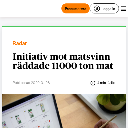
main
content
Prenumerera
Logga in
Radar
Initiativ mot matsvinn
räddade 11000 ton mat
Publicerad 2022-01-28
4 min lästid