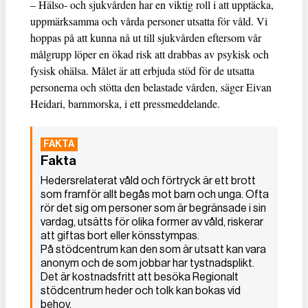
– Hälso- och sjukvården har en viktig roll i att upptäcka,
uppmärksamma och vårda personer utsatta för våld. Vi
hoppas på att kunna nå ut till sjukvården eftersom vår
målgrupp löper en ökad risk att drabbas av psykisk och
fysisk ohälsa. Målet är att erbjuda stöd för de utsatta
personerna och stötta den belastade vården, säger Eivan
Heidari, barnmorska, i ett pressmeddelande.
Fakta
Hedersrelaterat våld och förtryck är ett brott
som framför allt begås mot barn och unga. Ofta
rör det sig om personer som är begränsade i sin
vardag, utsätts för olika former av våld, riskerar
att giftas bort eller könsstympas.
På stödcentrum kan den som är utsatt kan vara
anonym och de som jobbar har tystnadsplikt.
Det är kostnadsfritt att besöka Regionalt
stödcentrum heder och tolk kan bokas vid
behov.