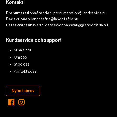
Kontakt
Prenumerationsärenden:
prenumeration@landetsfria.nu
Redaktionen:
landetsfria@landetsfria.nu
Dataskyddsansvarig:
dataskyddsansvarig@landetsfria.nu
Kundservice och support
Mina sidor
Om oss
Stöd oss
Kontakta oss
Nyhetsbrev