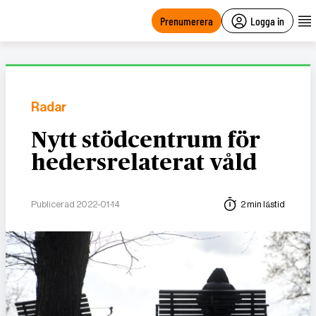
main
content
Prenumerera
Logga in
Radar
Nytt stödcentrum för
hedersrelaterat våld
Publicerad 2022-01-14
2 min lästid