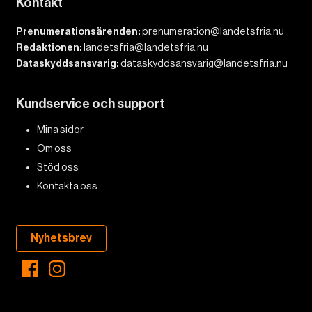
Kontakt
Prenumerationsärenden:
prenumeration@landetsfria.nu
Redaktionen:
landetsfria@landetsfria.nu
Dataskyddsansvarig:
dataskyddsansvarig@landetsfria.nu
Kundservice och support
Mina sidor
Om oss
Stöd oss
Kontakta oss
Nyhetsbrev