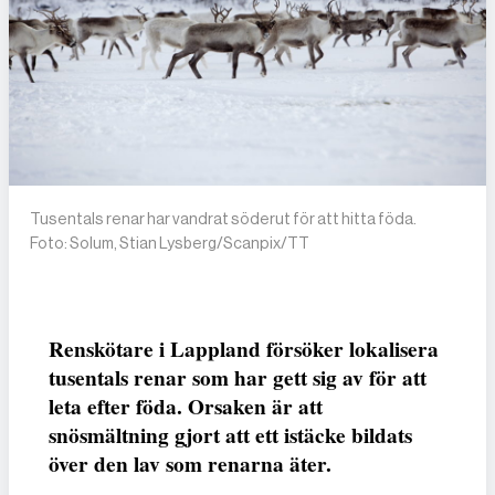
Tusentals renar har vandrat söderut för att hitta föda.
Foto: Solum, Stian Lysberg/Scanpix/TT
Renskötare i Lappland försöker lokalisera
tusentals renar som har gett sig av för att
leta efter föda. Orsaken är att
snösmältning gjort att ett istäcke bildats
över den lav som renarna äter.