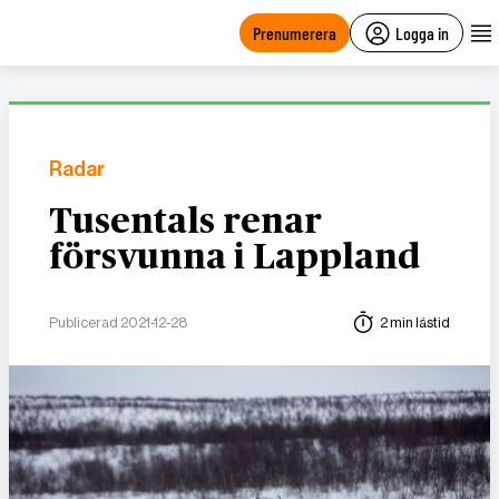
main
content
Prenumerera
Logga in
Radar
Tusentals renar
försvunna i Lappland
Publicerad 2021-12-28
2 min lästid