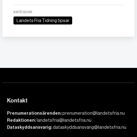
KATEGORI
Landets Fria Tidning tipsar
Kontakt
Prenumerationsärenden:
prenumeration@landetsfria.nu
Redaktionen:
landetsfria@landetsfria.nu
Dataskyddsansvarig:
dataskyddsansvarig@landetsfria.nu