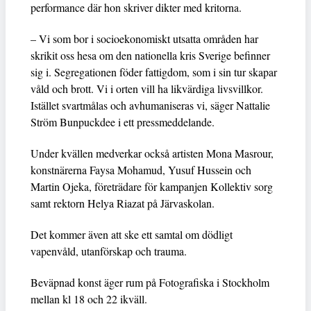
performance där hon skriver dikter med kritorna.
– Vi som bor i socioekonomiskt utsatta områden har
skrikit oss hesa om den nationella kris Sverige befinner
sig i. Segregationen föder fattigdom, som i sin tur skapar
våld och brott. Vi i orten vill ha likvärdiga livsvillkor.
Istället svartmålas och avhumaniseras vi, säger Nattalie
Ström Bunpuckdee i ett pressmeddelande.
Under kvällen medverkar också artisten Mona Masrour,
konstnärerna Faysa Mohamud, Yusuf Hussein och
Martin Ojeka, företrädare för kampanjen Kollektiv sorg
samt rektorn Helya Riazat på Järvaskolan.
Det kommer även att ske ett samtal om dödligt
vapenvåld, utanförskap och trauma.
Beväpnad konst äger rum på Fotografiska i Stockholm
mellan kl 18 och 22 ikväll.