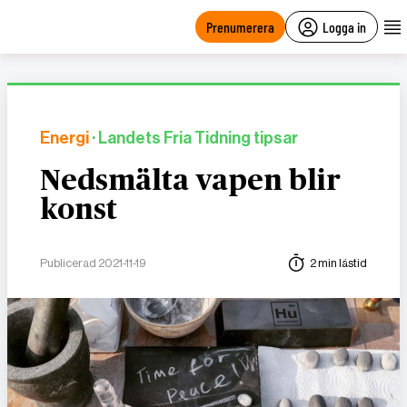
main
content
Prenumerera
Logga in
Energi
· Landets Fria Tidning tipsar
Nedsmälta vapen blir
konst
Publicerad 2021-11-19
2 min lästid