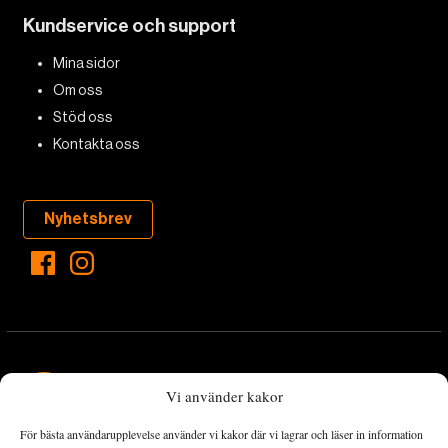
Kundservice och support
Mina sidor
Om oss
Stöd oss
Kontakta oss
Nyhetsbrev
Vi använder kakor
För bästa användarupplevelse använder vi kakor där vi lagrar och läser in information
Landets Fria Tidning är en nyhetstidning med bred bevakning av