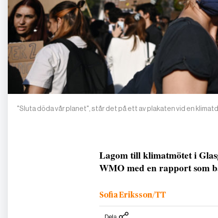
"Sluta döda vår planet", står det på ett av plakaten vid en klima
Lagom till klimatmötet i Gla
WMO med en rapport som bank
Sofia Eriksson/TT
Dela