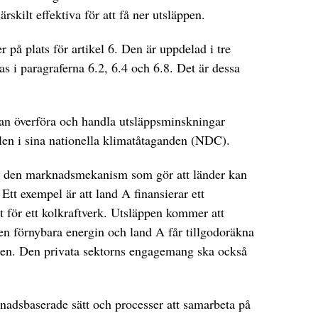
rskilt effektiva för att få ner utsläppen.
er på plats för artikel 6. Den är uppdelad i tre
s i paragraferna 6.2, 6.4 och 6.8. Det är dessa
kan överföra och handla utsläppsminskningar
len i sina nationella klimatåtaganden (NDC).
för den marknadsmekanism som gör att länder kan
tt exempel är att land A finansierar ett
ut för ett kolkraftverk. Utsläppen kommer att
en förnybara energin och land A får tillgodoräkna
pen. Den privata sektorns engagemang ska också
nadsbaserade sätt och processer att samarbeta på