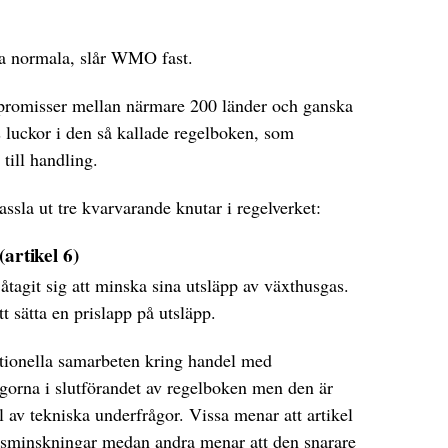
ya normala, slår WMO fast.
ompromisser mellan närmare 200 länder och ganska
s luckor i den så kallade regelboken, som
 till handling.
ssla ut tre kvarvarande knutar i regelverket:
artikel 6)
 åtagit sig att minska sina utsläpp av växthusgas.
tt sätta en prislapp på utsläpp.
nationella samarbeten kring handel med
ågorna i slutförandet av regelboken men den är
l av tekniska underfrågor. Vissa menar att artikel
äppsminskningar medan andra menar att den snarare