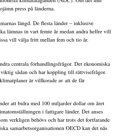
ationella klimatåtaganden (NDC). Om det inte
 ojämn press på länderna.
amarnas längd. De flesta länder – inklusive
ska lämnas in vart femte år medan andra hellre vill
ssa vill välja fritt mellan fem och tio år.
andra centrala förhandlingsfrågor. Det ekonomiska
 viktig sådan och har koppling till rättvisefrågor.
limatplaner är villkorade av att de får
der att bidra med 100 miljarder dollar om året
klimatomställningen i fattigare länder. Det anses
om verkligen behövs och har trots det fortfarande
omiska samarbetsorganisationen OECD kan det nås