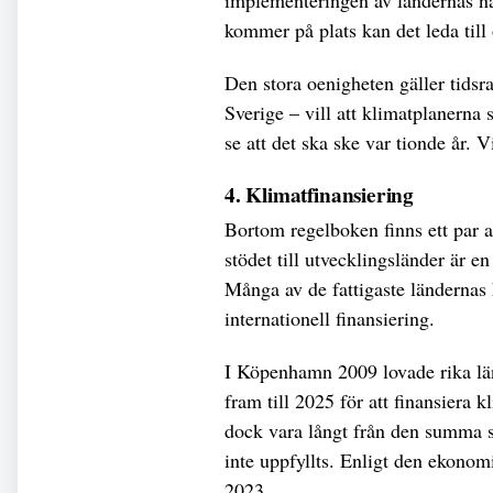
implementeringen av ländernas n
kommer på plats kan det leda till
Den stora oenigheten gäller tidsr
Sverige – vill att klimatplanerna 
se att det ska ske var tionde år. Vi
4. Klimatfinansiering
Bortom regelboken finns ett par 
stödet till utvecklingsländer är en
Många av de fattigaste ländernas k
internationell finansiering.
I Köpenhamn 2009 lovade rika län
fram till 2025 för att finansiera 
dock vara långt från den summa s
inte uppfyllts. Enligt den ekon
2023.