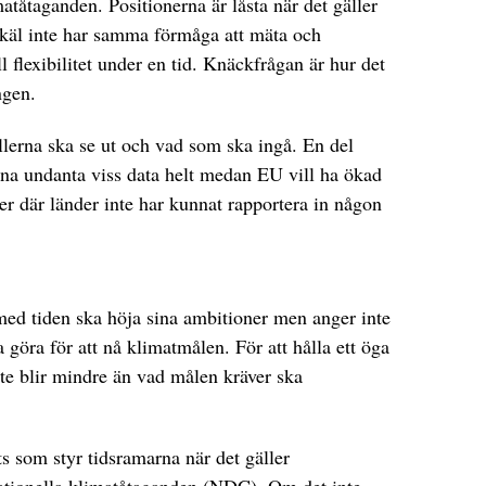
atåtaganden. Positionerna är låsta när det gäller
 skäl inte har samma förmåga att mäta och
ll flexibilitet under en tid. Knäckfrågan är hur det
ngen.
llerna ska se ut och vad som ska ingå. En del
unna undanta viss data helt medan EU vill ha ökad
r där länder inte har kunnat rapportera in någon
a med tiden ska höja sina ambitioner men anger inte
 göra för att nå klimatmålen. För att hålla ett öga
te blir mindre än vad målen kräver ska
ts som styr tidsramarna när det gäller