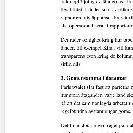
och uppföljning av ländernas klim
flexibilitet. Länder som av olika
rapportera utsläpp anses ha rätt ti
ska operationaliseras i rapporteri
Det råder oenighet kring hur tabe
länder, till exempel Kina, vill k
transparens även kring de kolumne
siffra alls.
3. Gemensamma tidsramar
Parisavtalet slår fast att partern
hur stora åtaganden varje land ska
på att det sammanlagda arbetet in
regelbundna avstämningar göras.
Det finns dock ingen regel på pla