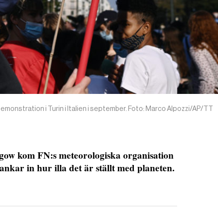
tdemonstration i Turin i Italien i september. Foto: Marco Alpozzi/AP/TT
sgow kom FN:s meteorologiska organisation
ar in hur illa det är ställt med planeten.