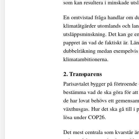
som kan resultera i minskade uts
En omtvistad fråga handlar om dub
klimatåtgärder utomlands och la
utsläppsminskning. Det kan ge en f
pappret än vad de faktiskt är. L
dubbelräkning medan exempelvis 
klimatambitionerna.
2. Transparens
Parisavtalet bygger på förtroende 
bestämma vad de ska göra för att 
de har lovat behövs ett gemensamt
växthusgas. Hur det ska gå till i
lösa under COP26.
Det mest centrala som kvarstår ä