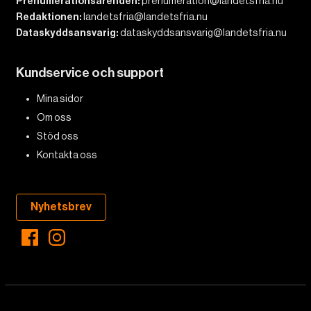
Prenumerationsärenden:
prenumeration@landetsfria.nu
Redaktionen:
landetsfria@landetsfria.nu
Dataskyddsansvarig:
dataskyddsansvarig@landetsfria.nu
Kundservice och support
Mina sidor
Om oss
Stöd oss
Kontakta oss
Nyhetsbrev