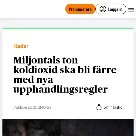
main
content
Prenumerera
Logga in
Radar
Miljontals ton
koldioxid ska bli färre
med nya
upphandlingsregler
Publicerad 2021-10-29
5 min lästid