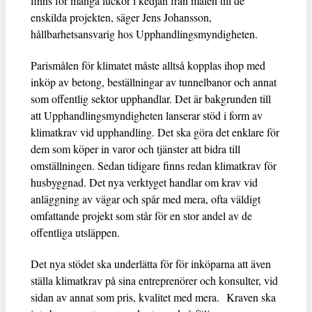
finns för många luckor i kedjan från målen till de
enskilda projekten, säger Jens Johansson,
hållbarhetsansvarig hos Upphandlingsmyndigheten.
Parismålen för klimatet måste alltså kopplas ihop med
inköp av betong, beställningar av tunnelbanor och annat
som offentlig sektor upphandlar. Det är bakgrunden till
att Upphandlingsmyndigheten lanserar stöd i form av
klimatkrav vid upphandling. Det ska göra det enklare för
dem som köper in varor och tjänster att bidra till
omställningen. Sedan tidigare finns redan klimatkrav för
husbyggnad. Det nya verktyget handlar om krav vid
anläggning av vägar och spår med mera, ofta väldigt
omfattande projekt som står för en stor andel av de
offentliga utsläppen.
Det nya stödet ska underlätta för för inköparna att även
ställa klimatkrav på sina entreprenörer och konsulter, vid
sidan av annat som pris, kvalitet med mera. Kraven ska