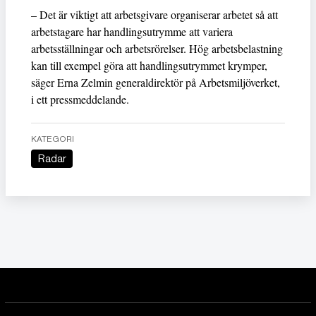
– Det är viktigt att arbetsgivare organiserar arbetet så att
arbetstagare har handlingsutrymme att variera
arbetsställningar och arbetsrörelser. Hög arbetsbelastning
kan till exempel göra att handlingsutrymmet krymper,
säger Erna Zelmin generaldirektör på Arbetsmiljöverket,
i ett pressmeddelande.
KATEGORI
Radar