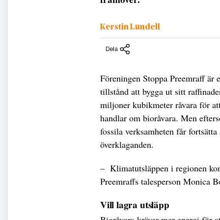
Kerstin Lundell
Dela
Föreningen Stoppa Preemraff är e
tillstånd att bygga ut sitt raffina
miljoner kubikmeter råvara för att
handlar om bioråvara. Men efters
fossila verksamheten får fortsätta
överklaganden.
– Klimatutsläppen i regionen ko
Preemraffs talesperson Monica 
Vill lagra utsläpp
Bioråvara kräver mer energi för a