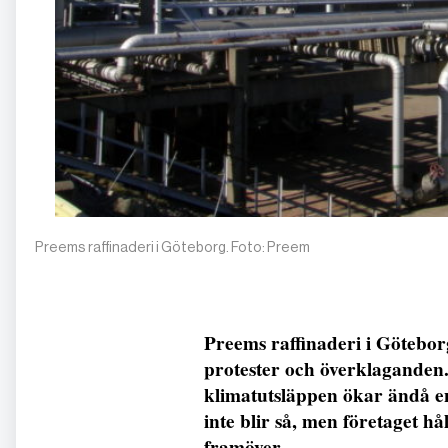
Preems raffinaderi i Göteborg. Foto: Preem
Preems raffinaderi i Göteborg ha
protester och överklaganden.
klimatutsläppen ökar ändå en
inte blir så, men företaget hå
framöver.