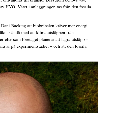
m av HVO. Vätet i anläggningen tas från den fossila
 Dani Backteg att biobränslen kräver mer energi
räknar ändå med att klimatutsläppen från
r eftersom företaget planerar att lagra utsläpp –
ra är på experimentstadiet – och att den fossila