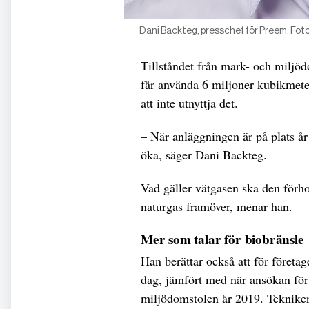
Dani Backteg, presschef för Preem. Fot
Tillståndet från mark- och miljö
får använda 6 miljoner kubikmeter
att inte utnyttja det.
– När anläggningen är på plats år
öka, säger Dani Backteg.
Vad gäller vätgasen ska den förho
naturgas framöver, menar han.
Mer som talar för biobränsle
Han berättar också att för företag
dag, jämfört med när ansökan för 
miljödomstolen år 2019. Tekniken 