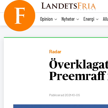
main
content
Opinion
Nyheter
Energi
Al
Radar
Överklagat 
Preemraff 
Publicerad 2021-10-05