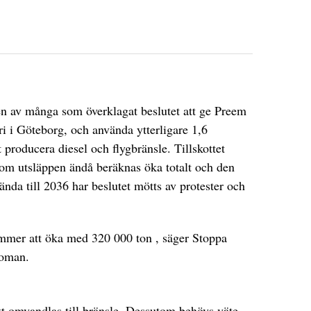
n av många som överklagat beslutet att ge Preem
deri i Göteborg, och använda ytterligare 1,6
 producera diesel och flygbränsle. Tillskottet
om utsläppen ändå beräknas öka totalt och den
 ända till 2036 har beslutet mötts av protester och
mmer att öka med 320 000 ton , säger Stoppa
Boman.
tt omvandlas till bränsle. Dessutom behövs väte