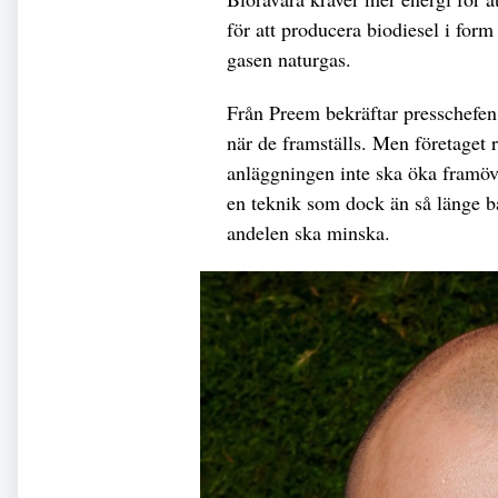
för att producera biodiesel i for
gasen naturgas.
Från Preem bekräftar presschefen
när de framställs. Men företaget 
anläggningen inte ska öka framöve
en teknik som dock än så länge ba
andelen ska minska.