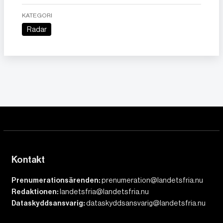
KATEGORI
Radar
Kontakt
Prenumerationsärenden:
prenumeration@landetsfria.nu
Redaktionen:
landetsfria@landetsfria.nu
Dataskyddsansvarig:
dataskyddsansvarig@landetsfria.nu