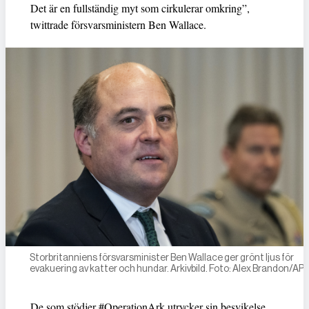
Det är en fullständig myt som cirkulerar omkring”,
twittrade försvarsministern Ben Wallace.
Storbritanniens försvarsminister Ben Wallace ger grönt ljus för
evakuering av katter och hundar. Arkivbild. Foto: Alex Brandon/AP
De som stödjer #OperationArk utrycker sin besvikelse