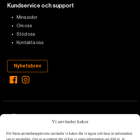
Kundservice och support
Mina sidor
Om oss
Stöd oss
Kontakta oss
Nyhetsbrev
Vi använder kakor
För bästa användarupplevelse använder vi kakor där vi lagrar och läser in information
Landets Fria Tidning är en nyhetstidning med bred bevakning av
om er användare. Om ni accepterar det så kan vi spara information om ifall ni är