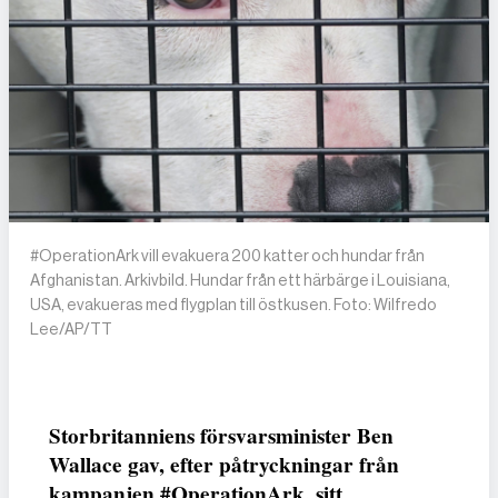
#OperationArk vill evakuera 200 katter och hundar från
Afghanistan. Arkivbild. Hundar från ett härbärge i Louisiana,
USA, evakueras med flygplan till östkusen. Foto: Wilfredo
Lee/AP/TT
Storbritanniens försvarsminister Ben
Wallace gav, efter påtryckningar från
kampanjen #OperationArk, sitt