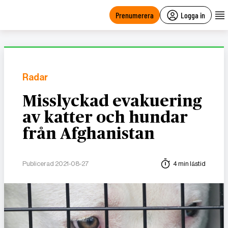
main
content
Prenumerera
Logga in
Radar
Misslyckad evakuering
av katter och hundar
från Afghanistan
Publicerad 2021-08-27
4 min lästid