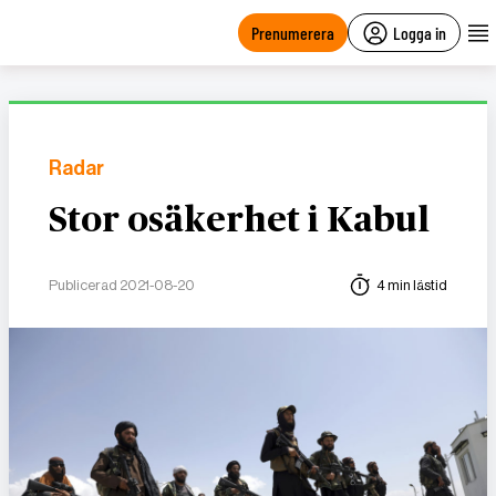
main
content
Prenumerera
Logga in
Radar
Stor osäkerhet i Kabul
Publicerad 2021-08-20
4 min lästid