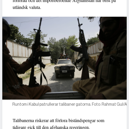
förlorad och det importberoende Afghanistan har brist på
utländsk valuta.
Runtom i Kabul patrullerar talibaner gatorna. Foto: Rahmat Gul/
Talibanerna riskerar att förlora biståndspengar som
tidigare gick till den afghanska regeringen.