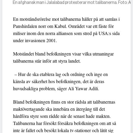
En afghansk man i Jalalabad protesterar mot talibanerna. Foto: 
En motståndsrörelse mot talibanerna håller på att samlas i
Panshirdalen norr om Kabul. Området var ett fäste för
miliser inom den norra alliansen som stred på USA:s sida
under invasionen 2001.
Motståndet bland befolkningen visar vilka utmaningar
talibanerna står inför att styra landet.
– Hur de ska etablera lag och ordning och inge en
känsla av säkerhet hos befolkningen, det är deras
huvudsakliga problem, säger Ali Yawar Adili.
Bland befolkningen finns en stor rädsla att talibanernas
maktövertagande ska innebära en återgång till det
hårdföra styre som rådde när de senast hade makten.
Talibanerna har försökt försäkra befolkningen om att så
inte är fallet och besökt lokala tv-stationer och låtit sig