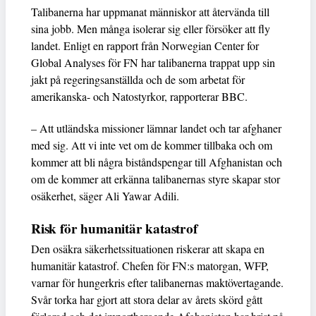
Talibanerna har uppmanat människor att återvända till
sina jobb. Men många isolerar sig eller försöker att fly
landet. Enligt en rapport från Norwegian Center for
Global Analyses för FN har talibanerna trappat upp sin
jakt på regeringsanställda och de som arbetat för
amerikanska- och Natostyrkor, rapporterar BBC.
– Att utländska missioner lämnar landet och tar afghaner
med sig. Att vi inte vet om de kommer tillbaka och om
kommer att bli några biståndspengar till Afghanistan och
om de kommer att erkänna talibanernas styre skapar stor
osäkerhet, säger Ali Yawar Adili.
Risk för humanitär katastrof
Den osäkra säkerhetssituationen riskerar att skapa en
humanitär katastrof. Chefen för FN:s matorgan, WFP,
varnar för hungerkris efter talibanernas maktövertagande.
Svår torka har gjort att stora delar av årets skörd gått