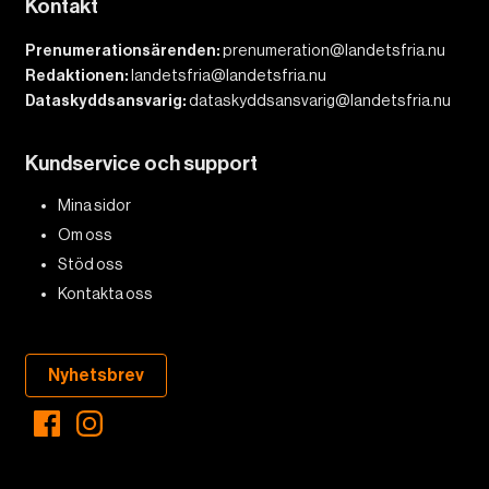
Kontakt
Prenumerationsärenden:
prenumeration@landetsfria.nu
Redaktionen:
landetsfria@landetsfria.nu
Dataskyddsansvarig:
dataskyddsansvarig@landetsfria.nu
Kundservice och support
Mina sidor
Om oss
Stöd oss
Kontakta oss
Nyhetsbrev