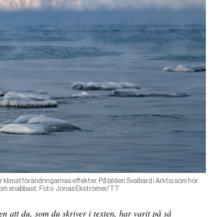
klimatförändringarnas effekter. På bilden Svalbard i Arktis som hör
 som snabbast. Foto: Jonas Ekströmer/TT
n att du, som du skriver i texten, har varit på så