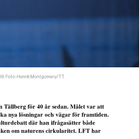
009. Foto: Henrik Montgomery/TT
 Tällberg för 40 år sedan. Målet var att
öka nya lösningar och vägar för framtiden.
lturdebatt där han ifrågasätter både
nken om naturens cirkularitet. LFT har