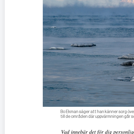
Bo Ekman säger att han känner sorg över 
till de områden där uppvärmningen går
Vad innebär det för dig personlige