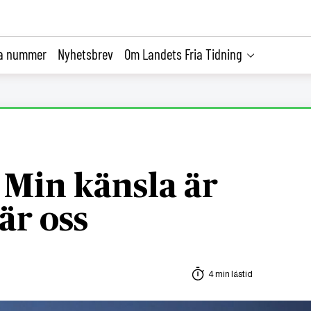
la nummer
Nyhetsbrev
Om Landets Fria Tidning
Min känsla är
lär oss
4 min lästid