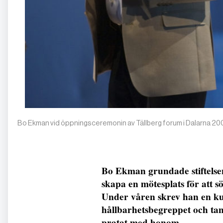
Bo Ekman vid öppningsceremonin av Tällberg forum i Dalarna 2
Bo Ekman grundade stiftelsen
skapa en mötesplats för att s
Under våren skrev han en ku
hållbarhetsbegreppet och ta
pratat med honom.