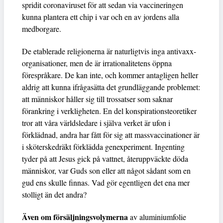
spridit coronaviruset för att sedan via vaccineringen
kunna plantera ett chip i var och en av jordens alla
medborgare.
De etablerade religionerna är naturligtvis inga antivaxx-
organisationer, men de är irrationalitetens öppna
förespråkare. De kan inte, och kommer antagligen heller
aldrig att kunna ifrågasätta det grundläggande problemet:
att människor håller sig till trossatser som saknar
förankring i verkligheten. En del konspirationsteoretiker
tror att våra världsledare i själva verket är ufon i
förklädnad, andra har fått för sig att massvaccinationer är
i sköterskedräkt förklädda genexperiment. Ingenting
tyder på att Jesus gick på vattnet, återuppväckte döda
människor, var Guds son eller att något sådant som en
gud ens skulle finnas. Vad gör egentligen det ena mer
stolligt än det andra?
Även om försäljningsvolymerna
av aluminiumfolie