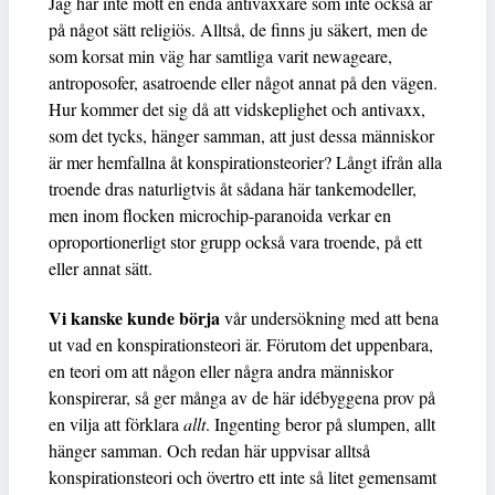
Jag har inte mött en enda antivaxxare som inte också är
på något sätt religiös. Alltså, de finns ju säkert, men de
som korsat min väg har samtliga varit newageare,
antroposofer, asatroende eller något annat på den vägen.
Hur kommer det sig då att vidskeplighet och antivaxx,
som det tycks, hänger samman, att just dessa människor
är mer hemfallna åt konspirationsteorier? Långt ifrån alla
troende dras naturligtvis åt sådana här tankemodeller,
men inom flocken microchip-paranoida verkar en
oproportionerligt stor grupp också vara troende, på ett
eller annat sätt.
Vi kanske kunde börja
vår undersökning med att bena
ut vad en konspirationsteori är. Förutom det uppenbara,
en teori om att någon eller några andra människor
konspirerar, så ger många av de här idébyggena prov på
en vilja att förklara
allt
. Ingenting beror på slumpen, allt
hänger samman. Och redan här uppvisar alltså
konspirationsteori och övertro ett inte så litet gemensamt