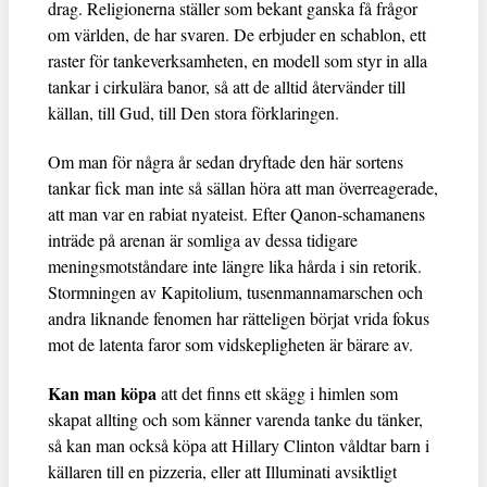
drag. Religionerna ställer som bekant ganska få frågor
om världen, de har svaren. De erbjuder en schablon, ett
raster för tankeverksamheten, en modell som styr in alla
tankar i cirkulära banor, så att de alltid återvänder till
källan, till Gud, till Den stora förklaringen.
Om man för några år sedan dryftade den här sortens
tankar fick man inte så sällan höra att man överreagerade,
att man var en rabiat nyateist. Efter Qanon-schamanens
inträde på arenan är somliga av dessa tidigare
meningsmotståndare inte längre lika hårda i sin retorik.
Stormningen av Kapitolium, tusenmannamarschen och
andra liknande fenomen har rätteligen börjat vrida fokus
mot de latenta faror som vidskepligheten är bärare av.
Kan man köpa
att det finns ett skägg i himlen som
skapat allting och som känner varenda tanke du tänker,
så kan man också köpa att Hillary Clinton våldtar barn i
källaren till en pizzeria, eller att Illuminati avsiktligt