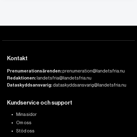
Kontakt
Prenumerationsärenden:
prenumeration@landetsfria.nu
Redaktionen:
landetsfria@landetsfria.nu
Dataskyddsansvarig:
dataskyddsansvarig@landetsfria.nu
Kundservice och support
Mina sidor
Om oss
Stöd oss