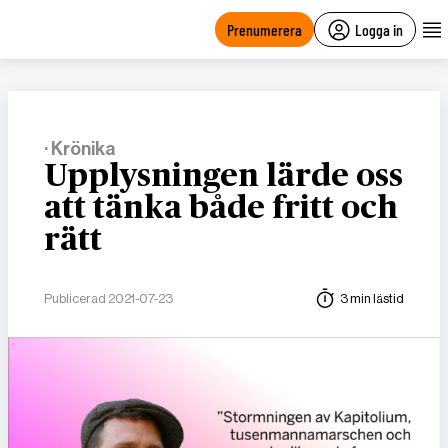
main
content
Prenumerera
Logga in
· Krönika
Upplysningen lärde oss
att tänka både fritt och
rätt
Publicerad 2021-07-23
3 min lästid