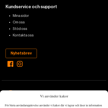
Kundservice och support
Mina sidor
Om oss
Stöd oss
Kontakta oss
Nyhetsbrev
Vi använder kakor
För bästa användarupplevelse använder vi kakor där vi lagrar och läser in information
Landets Fria Tidning är en nyhetstidning med bred bevakning av