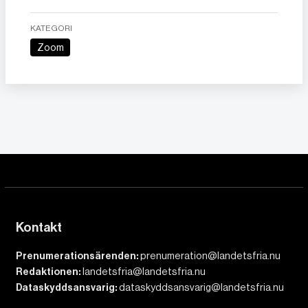
KATEGORI
Zoom
Kontakt
Prenumerationsärenden:
prenumeration@landetsfria.nu
Redaktionen:
landetsfria@landetsfria.nu
Dataskyddsansvarig:
dataskyddsansvarig@landetsfria.nu