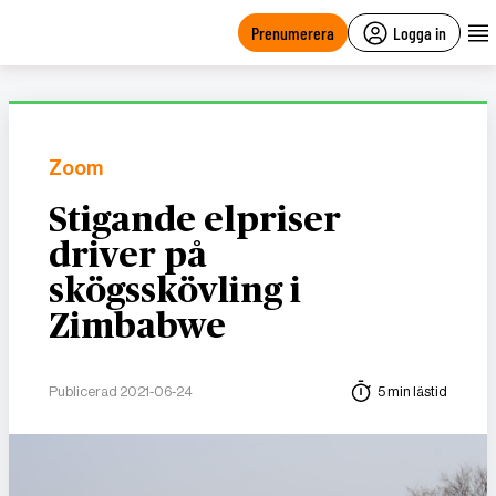
main
content
Prenumerera
Logga in
Zoom
Stigande elpriser
driver på
skögsskövling i
Zimbabwe
Publicerad 2021-06-24
5 min lästid