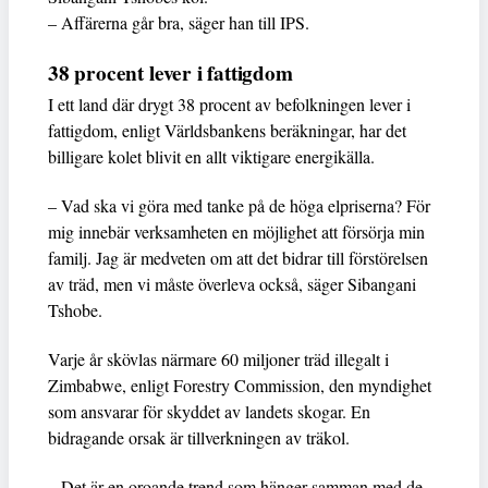
– Affärerna går bra, säger han till IPS.
38 procent lever i fattigdom
I ett land där drygt 38 procent av befolkningen lever i
fattigdom, enligt Världsbankens beräkningar, har det
billigare kolet blivit en allt viktigare energikälla.
– Vad ska vi göra med tanke på de höga elpriserna? För
mig innebär verksamheten en möjlighet att försörja min
familj. Jag är medveten om att det bidrar till förstörelsen
av träd, men vi måste överleva också, säger Sibangani
Tshobe.
Varje år skövlas närmare 60 miljoner träd illegalt i
Zimbabwe, enligt Forestry Commission, den myndighet
som ansvarar för skyddet av landets skogar. En
bidragande orsak är tillverkningen av träkol.
– Det är en oroande trend som hänger samman med de