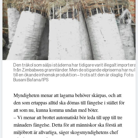
Den träkol som säljs i städerna har tidigare varit illegalt importera
från Zimbabwes grannländer. Men de stigande elpriserna har nu le
till en ökande inhemsk produktion – trots att den är olaglig. Foto:
Busani Bafana/IPS
Myndigheten menar att lagarna behöver skärpas, och att
den som ertappas alltid ska dömas till fängelse i stället för
att som nu, kunna komma undan med böter.
– Vi menar att brottet automatiskt bör leda till upp till tre
månaders fängelse. Detta för att människor ska förstå att
miljöbrott är allvarliga, säger skogsmyndighetens chef