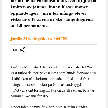
för att hejda coronasmittan. Det dröjde till
i mitten av januari innan klassrummen
öppnade igen – men för många elever
riskerar effekterna av skolstängningarna
att bli permanenta.
Jamila Akweley Okertchiri/IPS
Dela
17-åriga Muniratu Adams i orten Funsi i distriktet Wa
East tillhör de mer lyckosamma som kunde återvända till
skolbänken när skolorna öppnade – till skillnad från
många andra skolflickor på Ghanas landsbygd.
– Det var svårt för mig att återvända till skolan, berättar
Muniratu Adams för IPS.
Under tiden hemma fick hon, som så många andra