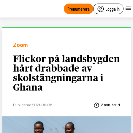
main
content
Prenumerera
Logga in
Zoom
Flickor på landsbygden
hårt drabbade av
skolstängningarna i
Ghana
Publicerad 2021-06-08
3 min lästid