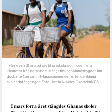
Två elever i Ghana på väg till sin skola, som ligger flera
kilometer från deras hem. Många flickor på landsbygden har
dock inte återvänt till klassrummen igen efter den långa
skolnedstängningen. Foto: Jamila Akweley Okertchiri/IPS
I mars förra året stängdes Ghanas skolor