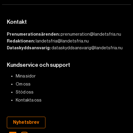
Kontakt
Prenumerationsärenden:
prenumeration@landetsfria.nu
Redaktionen:
landetsfria@landetsfria.nu
Dataskyddsansvarig:
dataskyddsansvarig@landetsfria.nu
Kundservice och support
Mina sidor
Om oss
Stöd oss
Kontakta oss
Nyhetsbrev