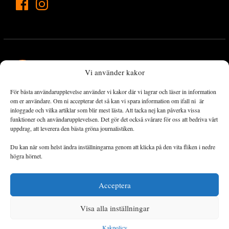
Vi använder kakor
För bästa användarupplevelse använder vi kakor där vi lagrar och läser in information
Landets Fria Tidning är en nyhetstidning med bred bevakning av
om er användare. Om ni accepterar det så kan vi spara information om ifall ni är
det viktigaste som händer lokalt och globalt och med fokus på
inloggade och vilka artiklar som blir mest lästa. Att tacka nej kan påverka vissa
funktioner och användarupplevelsen. Det gör det också svårare för oss att bedriva vårt
omställningsrörelsen. En omställning till ett hållbart samhälle går
uppdrag, att leverera den bästa gröna journalistiken.
både via starka och lika rättigheter för alla människor, minskade
ekonomiska och sociala klyftor, samt utrymme för allt levande att
Du kan när som helst ändra inställningarna genom att klicka på den vita fliken i nedre
utvecklas och frodas.
högra hörnet.
Acceptera
Personuppgiftsbehandling och cookies
Sidkarta
Visa alla inställningar
© 2014–2026 Landets Fria
Kakpolicy