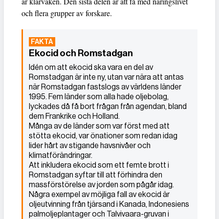
är klarvaken. Den sista delen är att få med näringslivet
och flera grupper av forskare.
Ekocid och Romstadgan
Idén om att ekocid ska vara en del av
Romstadgan är inte ny, utan var nära att antas
när Romstadgan fastslogs av världens länder
1995. Fem länder som alla hade oljebolag,
lyckades då få bort frågan från agendan, bland
dem Frankrike och Holland.
Många av de länder som var först med att
stötta ekocid, var önationer som redan idag
lider hårt av stigande havsnivåer och
klimatförändringar.
Att inkludera ekocid som ett femte brott i
Romstadgan syftar till att förhindra den
massförstörelse av jorden som pågår idag.
Några exempel av möjliga fall av ekocid är
oljeutvinning från tjärsand i Kanada, Indonesiens
palmoljeplantager och Talvivaara-gruvan i