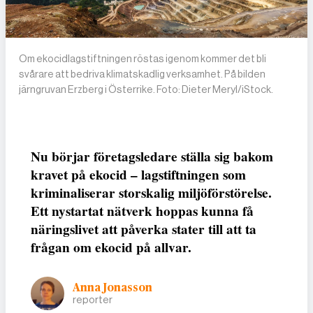
Om ekocidlagstiftningen röstas igenom kommer det bli
svårare att bedriva klimatskadlig verksamhet. På bilden
järngruvan Erzberg i Österrike. Foto: Dieter Meryl/iStock.
Nu börjar företagsledare ställa sig bakom
kravet på ekocid – lagstiftningen som
kriminaliserar storskalig miljöförstörelse.
Ett nystartat nätverk hoppas kunna få
näringslivet att påverka stater till att ta
frågan om ekocid på allvar.
Anna Jonasson
reporter