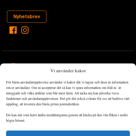
Nyhetsbrev
Vi använder kakor
För bästa användarupplevelse använder vi kakor där vi lagrar och läser in information
Landets Fria Tidning är en nyhetstidning med bred bevakning av
om er användare. Om ni accepterar det så kan vi spara information om ifall ni är
det viktigaste som händer lokalt och globalt och med fokus på
inloggade och vilka artiklar som blir mest lästa. Att tacka nej kan påverka vissa
funktioner och användarupplevelsen. Det gör det också svårare för oss att bedriva vårt
omställningsrörelsen. En omställning till ett hållbart samhälle går
uppdrag, att leverera den bästa gröna journalistiken.
både via starka och lika rättigheter för alla människor, minskade
ekonomiska och sociala klyftor, samt utrymme för allt levande att
Du kan när som helst ändra inställningarna genom att klicka på den vita fliken i nedre
utvecklas och frodas.
högra hörnet.