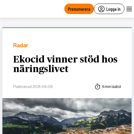
main
content
Prenumerera
Logga in
Radar
Ekocid vinner stöd hos
näringslivet
Publicerad 2021-06-08
6 min lästid