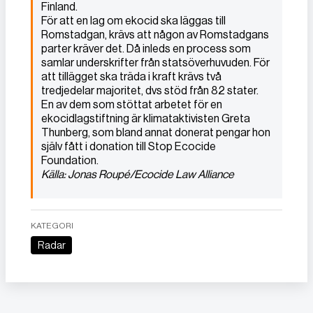
Finland.
För att en lag om ekocid ska läggas till
Romstadgan, krävs att någon av Romstadgans
parter kräver det. Då inleds en process som
samlar underskrifter från statsöverhuvuden. För
att tillägget ska träda i kraft krävs två
tredjedelar majoritet, dvs stöd från 82 stater.
En av dem som stöttat arbetet för en
ekocidlagstiftning är klimataktivisten Greta
Thunberg, som bland annat donerat pengar hon
själv fått i donation till Stop Ecocide
Foundation.
Källa: Jonas Roupé/Ecocide Law Alliance
KATEGORI
Radar