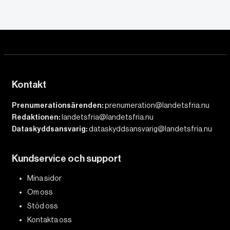
Kontakt
Prenumerationsärenden:
prenumeration@landetsfria.nu
Redaktionen:
landetsfria@landetsfria.nu
Dataskyddsansvarig:
dataskyddsansvarig@landetsfria.nu
Kundservice och support
Mina sidor
Om oss
Stöd oss
Kontakta oss