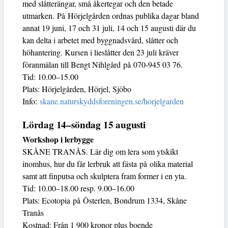
med slåtterängar, små åkertegar och den betade
utmarken. På Hörjelgården ordnas publika dagar bland
annat 19 juni, 17 och 31 juli, 14 och 15 augusti där du
kan delta i arbetet med byggnadsvård, slåtter och
höhantering. Kursen i lieslåtter den 23 juli kräver
föranmälan till Bengt Nihlgård på 070-945 03 76.
Tid: 10.00–15.00
Plats: Hörjelgården, Hörjel, Sjöbo
Info:
skane.naturskyddsforeningen.se/horjelgarden
Lördag 14–söndag 15 augusti
Workshop i lerbygge
SKÅNE TRANÅS. Lär dig om lera som ytskikt
inomhus, hur du får lerbruk att fästa på olika material
samt att finputsa och skulptera fram former i en yta.
Tid: 10.00–18.00 resp. 9.00–16.00
Plats: Ecotopia på Österlen, Bondrum 1334, Skåne
Tranås
Kostnad: Från 1 900 kronor plus boende