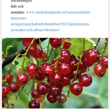
föreläsningen
Info och
anmälan:
www.studieframjandet.se/vasternorrlands-
lan/gustav-
arrangemang/kalenderhandelser/2021/juni/perenna-
gronsaker-och-atbara-blommor/