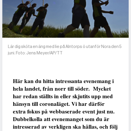
Lär dig sköta en äng med lie på Alntorps ö utanför Nora den 5
juni. Foto: Jens Meyer/AP/TT
Här kan du hitta intressanta evenemang i
hela landet, från norr till söder. Mycket
har redan ställts in eller skjutits upp med
hänsyn till coronaläget. Vi har därför
extra fokus på webbaserade event just nu.
Dubbelkolla att evenemanget som du är
intresserad av verkligen ska hållas, och följ