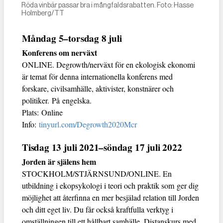
Röda vinbär passar bra i mångfaldsrabatten. Foto: Hasse
Holmberg/TT
Måndag 5–torsdag 8 juli
Konferens om nerväxt
ONLINE. Degrowth/nerväxt för en ekologisk ekonomi
är temat för denna internationella konferens med
forskare, civilsamhälle, aktivister, konstnärer och
politiker. På engelska.
Plats: Online
Info:
tinyurl.com/Degrowth2020Mcr
Tisdag 13 juli 2021–söndag 17 juli 2022
Jorden är själens hem
STOCKHOLM/STJÄRNSUND/ONLINE. En
utbildning i ekopsykologi i teori och praktik som ger dig
möjlighet att återfinna en mer besjälad relation till Jorden
och ditt eget liv. Du får också kraftfulla verktyg i
omställningen till ett hållbart samhälle. Distanskurs med