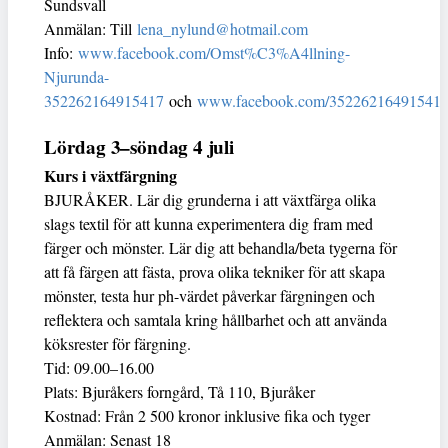
Sundsvall
Anmälan: Till
lena_nylund@hotmail.com
Info:
www.facebook.com/Omst%C3%A4llning-
Njurunda-
352262164915417
och
www.facebook.com/352262164915417
Lördag 3–söndag 4 juli
Kurs i växtfärgning
BJURÅKER. Lär dig grunderna i att växtfärga olika
slags textil för att kunna experimentera dig fram med
färger och mönster. Lär dig att behandla/beta tygerna för
att få färgen att fästa, prova olika tekniker för att skapa
mönster, testa hur ph-värdet påverkar färgningen och
reflektera och samtala kring hållbarhet och att använda
köksrester för färgning.
Tid: 09.00–16.00
Plats: Bjuråkers forngård, Tå 110, Bjuråker
Kostnad: Från 2 500 kronor inklusive fika och tyger
Anmälan: Senast 18