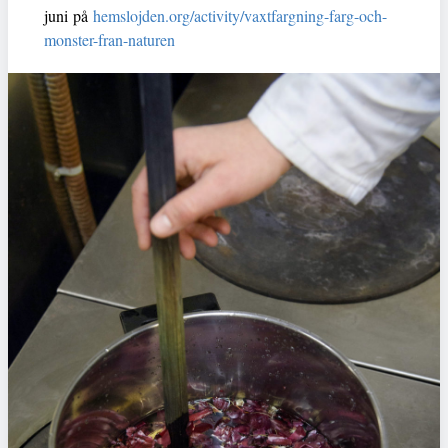
juni på
hemslojden.org/activity/vaxtfargning-farg-och-
monster-fran-naturen