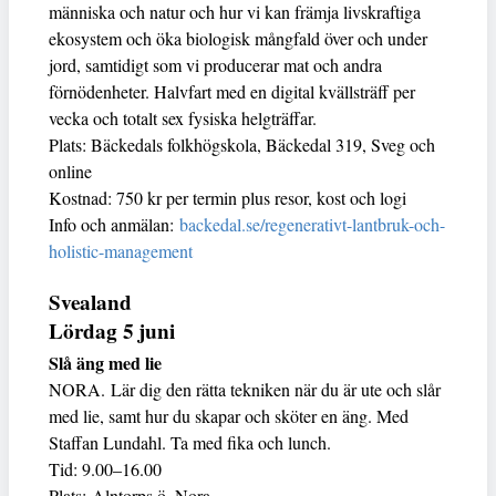
människa och natur och hur vi kan främja livskraftiga
ekosystem och öka biologisk mångfald över och under
jord, samtidigt som vi producerar mat och andra
förnödenheter. Halvfart med en digital kvällsträff per
vecka och totalt sex fysiska helgträffar.
Plats: Bäckedals folkhögskola, Bäckedal 319, Sveg och
online
Kostnad: 750 kr per termin plus resor, kost och logi
Info och anmälan:
backedal.se/regenerativt-lantbruk-och-
holistic-management
Svealand
Lördag 5 juni
Slå äng med lie
NORA. Lär dig den rätta tekniken när du är ute och slår
med lie, samt hur du skapar och sköter en äng. Med
Staffan Lundahl. Ta med fika och lunch.
Tid: 9.00–16.00
Plats: Alntorps ö, Nora