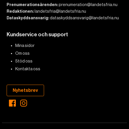
Prenumerationsärenden:
prenumeration@landetsfria.nu
Redaktionen:
landetsfria@landetsfria.nu
Dataskyddsansvarig:
dataskyddsansvarig@landetsfria.nu
Kundservice och support
Mina sidor
Om oss
Stöd oss
Kontakta oss
Nyhetsbrev