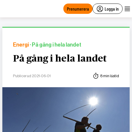
main
content
Prenumerera
Logga in
Energi
· På gång i hela landet
På gång i hela landet
Publicerad 2021-06-01
8 min lästid