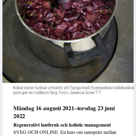
Köksrester funkar utmärkt att färga med. Exempelvis rödlöksskal 
som ger en rödbrun färg. Foto: Jessica Gow/TT
Måndag 16 augusti 2021–torsdag 23 juni
2022
Regenerativt lantbruk och holistic management
SVEG OCH ONLINE. En kurs om samspelet mellan