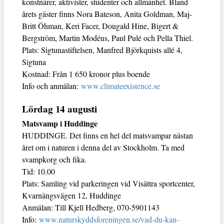
konstnärer, aktivister, studenter och allmänhet. Bland
årets gäster finns Nora Bateson, Anita Goldman, Maj-
Britt Öhman, Keri Facer, Dougald Hine, Bigert &
Bergström, Martin Modéus, Paul Pulé och Pella Thiel.
Plats: Sigtunastiftelsen, Manfred Björkquists allé 4,
Sigtuna
Kostnad: Från 1 650 kronor plus boende
Info och anmälan:
www.climateexistence.se
Lördag 14 augusti
Matsvamp i Huddinge
HUDDINGE. Det finns en hel del matsvampar nästan
året om i naturen i denna del av Stockholm. Ta med
svampkorg och fika.
Tid: 10.00
Plats: Samling vid parkeringen vid Visättra sportcenter,
Kvarnängsvägen 12, Huddinge
Anmälan: Till Kjell Hedberg, 070-5901143
Info:
www.naturskyddsforeningen.se/vad-du-kan-