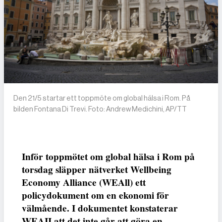
Den 21/5 startar ett toppmöte om global hälsa i Rom. På
bilden Fontana Di Trevi. Foto: Andrew Medichini, AP/TT
Inför toppmötet om global hälsa i Rom på
torsdag släpper nätverket Wellbeing
Economy Alliance (WEAll) ett
policydokument om en ekonomi för
välmående. I dokumentet konstaterar
WEAII att det inte går att göra en