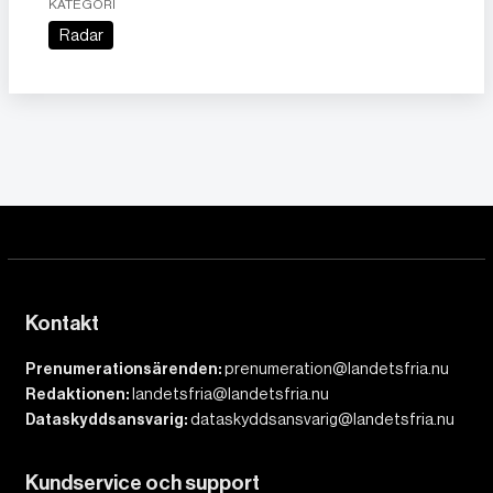
KATEGORI
Radar
Kontakt
Prenumerationsärenden:
prenumeration@landetsfria.nu
Redaktionen:
landetsfria@landetsfria.nu
Dataskyddsansvarig:
dataskyddsansvarig@landetsfria.nu
Kundservice och support