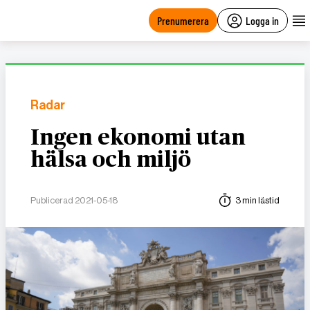
main
content
Prenumerera
Logga in
Radar
Ingen ekonomi utan
hälsa och miljö
Publicerad 2021-05-18
3 min lästid