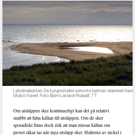
Laholmsbukten. De tungmetaller som inte fastnar i slammet ham
till slut i havet. Foto: Björn Larsson Rosvall, TT
Om utsläppen sker kontinuerligt kan det gå relativt
snabbt att hitta källan till utsläppen. Om de sker
sporadiskt finns dock risk att man missar källan om
provet råkar tas när inga utsläpp sker. Halterna av nickel i