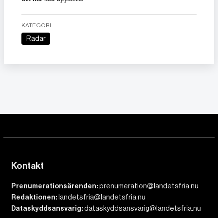
KATEGORI
Radar
Kontakt
Prenumerationsärenden:
prenumeration@landetsfria.nu
Redaktionen:
landetsfria@landetsfria.nu
Dataskyddsansvarig:
dataskyddsansvarig@landetsfria.nu