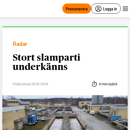
main
content
Prenumerera
Logga in
Radar
Stort slamparti
underkänns
Publicerad 2021-05-11
4 min lästid