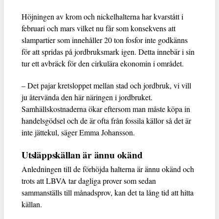
Höjningen av krom och nickelhalterna har kvarstått i
februari och mars vilket nu får som konsekvens att
slampartier som innehåller 20 ton fosfor inte godkänns
för att spridas på jordbruksmark igen. Detta innebär i sin
tur ett avbräck för den cirkulära ekonomin i området.
– Det pajar kretsloppet mellan stad och jordbruk, vi vill
ju återvända den här näringen i jordbruket.
Samhällskostnaderna ökar eftersom man måste köpa in
handelsgödsel och de är ofta från fossila källor så det är
inte jättekul, säger Emma Johansson.
Utsläppskällan är ännu okänd
Anledningen till de förhöjda halterna är ännu okänd och
trots att LBVA tar dagliga prover som sedan
sammanställs till månadsprov, kan det ta lång tid att hitta
källan.