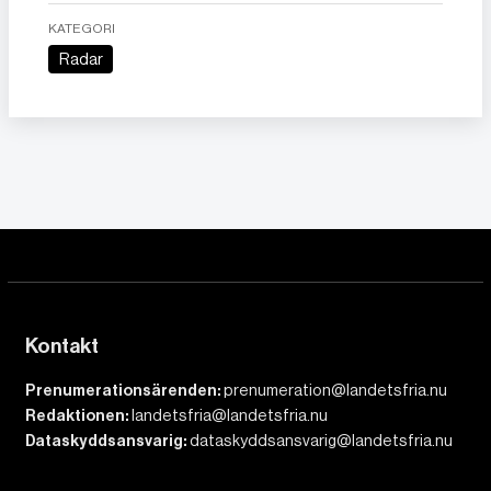
KATEGORI
Radar
Kontakt
Prenumerationsärenden:
prenumeration@landetsfria.nu
Redaktionen:
landetsfria@landetsfria.nu
Dataskyddsansvarig:
dataskyddsansvarig@landetsfria.nu