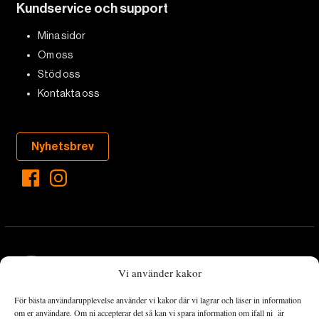
Kundservice och support
Mina sidor
Om oss
Stöd oss
Kontakta oss
Nyhetsbrev
Vi använder kakor
För bästa användarupplevelse använder vi kakor där vi lagrar och läser in information
Landets Fria Tidning är en nyhetstidning med bred bevakning av
om er användare. Om ni accepterar det så kan vi spara information om ifall ni är