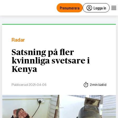
main
content
Prenumerera
Logga in
Radar
Satsning på fler
kvinnliga svetsare i
Kenya
Publicerad 2021-04-06
2 min lästid