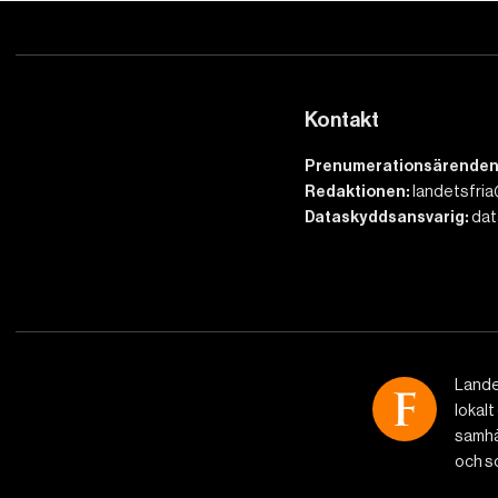
Kontakt
Prenumerationsärenden
Redaktionen:
landetsfria
Dataskyddsansvarig:
dat
Lande
lokalt
samhäl
och so