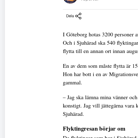
Dela
I Göteborg hotas 3200 personer 
Och i Sjuhärad ska 540 flyktingar
flytta till en annan ort innan aug
En av dem som måste flytta är 15
Hon har bott i en av Migrationsve
gammal.
– Jag ska lämna mina vänner och 
konstigt. Jag vill jättegärna vara
Sjuhärad.
Flyktingresan börjar om
De flyktingar som bor i Sjuhärad m