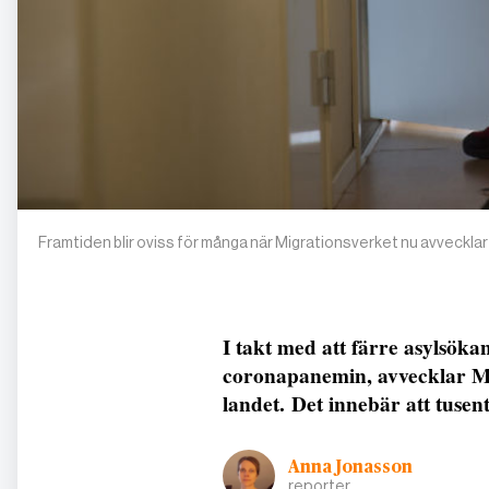
Framtiden blir oviss för många när Migrationsverket nu avvecklar
I takt med att färre asylsöka
coronapanemin, avvecklar Mi
landet. Det innebär att tusen
Anna Jonasson
reporter