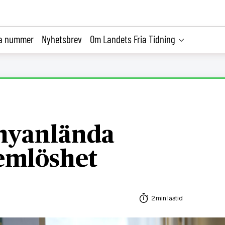
la nummer
Nyhetsbrev
Om Landets Fria Tidning
 nyanlända
emlöshet
2 min lästid