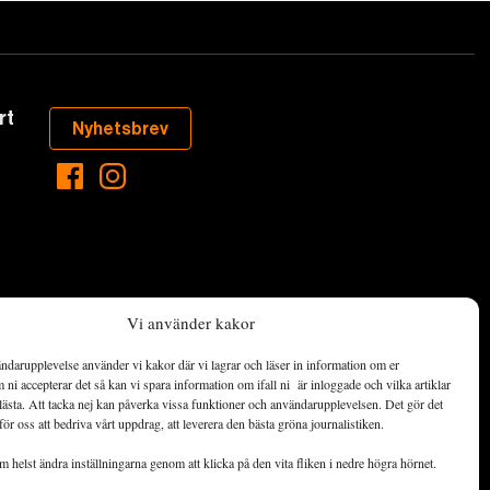
rt
Nyhetsbrev
Vi använder kakor
ndarupplevelse använder vi kakor där vi lagrar och läser in information om er
aste som händer
ni accepterar det så kan vi spara information om ifall ni är inloggade och vilka artiklar
ett hållbart
lästa. Att tacka nej kan påverka vissa funktioner och användarupplevelsen. Det gör det
för oss att bedriva vårt uppdrag, att leverera den bästa gröna journalistiken.
de ekonomiska
 helst ändra inställningarna genom att klicka på den vita fliken i nedre högra hörnet.