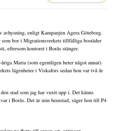
av avhysning, enligt Kampanjen Agera Göteborg.
 som bor i Migrationsverkets tillfälliga bostäder
usti, eftersom kontoret i Borås stänger.
-åriga Maria (som egentligen heter något annat).
rkets lägenheter i Viskafors sedan hon var två år
den stad som jag har vuxit upp i. Det känns
 kvar i Borås. Det är min hemstad, säger hon till P4
åste nu flytta till annan ort, antingen