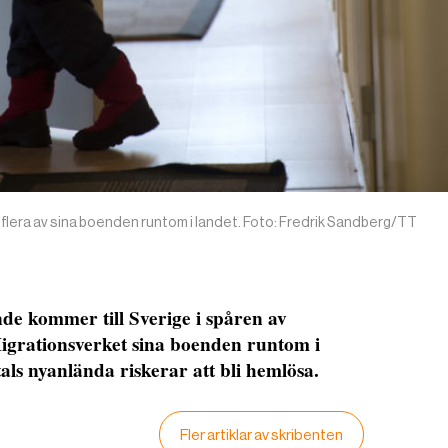
 flera av sina boenden runtom i landet. Foto: Fredrik Sandberg/TT
nde kommer till Sverige i spåren av
grationsverket sina boenden runtom i
tals nyanlända riskerar att bli hemlösa.
Fler artiklar av skribenten