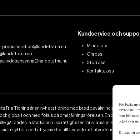
Kundservice och suppo
Mina sidor
:
prenumeration@landetsfria.nu
@landetsfria.nu
Om oss
askyddsansvarig@landetsfria.nu
Stöd oss
Kontakta oss
För bästa anvä
ts Fria Tidning är en nyhetstidning med bred bevakning av det viktig
användare. Om 
 och globalt och med fokus på omställningsrörelsen. En omställning till 
som blir mest 
också svårare 
le går både via starka och lika rättigheter för alla människor, minska
ciala klyftor, samt utrymme för allt levande att utvecklas och frodas.
Du kan när som