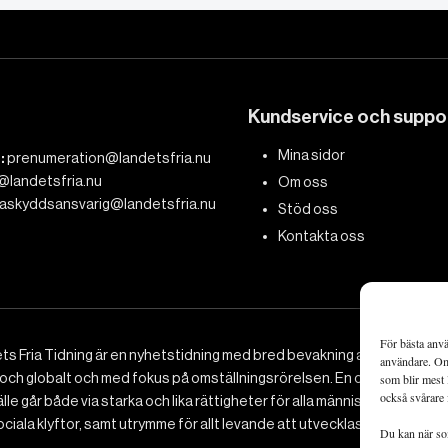
Kundservice och suppo
Mina sidor
:
prenumeration@landetsfria.nu
@landetsfria.nu
Om oss
askyddsansvarig@landetsfria.nu
Stöd oss
Kontakta oss
För bästa anvä
ts Fria Tidning är en nyhetstidning med bred bevakning av det viktig
användare. Om 
 och globalt och med fokus på omställningsrörelsen. En omställning till 
som blir mest 
också svårare 
le går både via starka och lika rättigheter för alla människor, minska
ciala klyftor, samt utrymme för allt levande att utvecklas och frodas.
Du kan när som