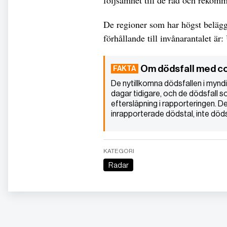
följsamhet till de råd och rekom
De regioner som har högst beläggn
förhållande till invånarantalet ä
Om dödsfall med co
De nytillkomna dödsfallen i myndigh
dagar tidigare, och de dödsfall so
eftersläpning i rapporteringen. D
inrapporterade dödstal, inte döds
KATEGORI
Radar