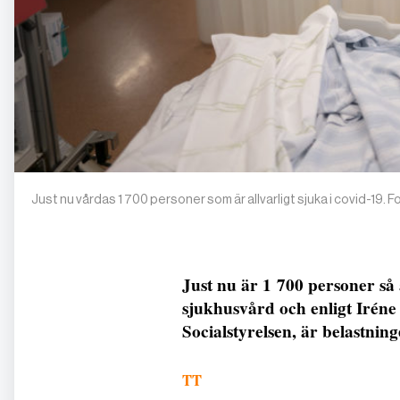
Just nu vårdas 1 700 personer som är allvarligt sjuka i covid-19.
Just nu är 1 700 personer så a
sjukhusvård och enligt Iréne 
Socialstyrelsen, är belastnin
TT