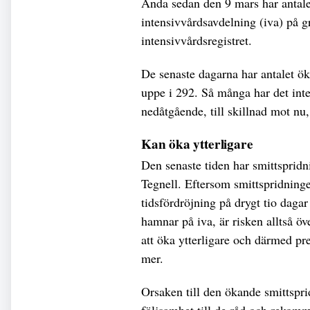
Ända sedan den 9 mars har antale
intensivvårdsavdelning (iva) på g
intensivvårdsregistret.
De senaste dagarna har antalet öka
uppe i 292. Så många har det inte
nedåtgående, till skillnad mot nu
Kan öka ytterligare
Den senaste tiden har smittsprid
Tegnell. Eftersom smittspridninge
tidsfördröjning på drygt tio dagar
hamnar på iva, är risken alltså 
att öka ytterligare och därmed p
mer.
Orsaken till den ökande smittspri