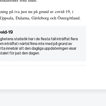
mendationer som finns.
ing på iva just nu på grund av covid-19, i
r: Uppsala, Dalarna, Gävleborg och Östergötland.
vid-19
etens statistik har i de flesta fall inträffat flera
m inträffat i närtid finns inte med på grund av
etta innebär att den dagliga uppdateringen visar
talet för just den dagen.