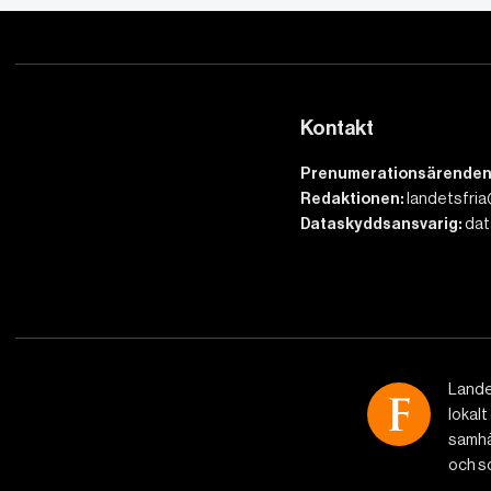
Kontakt
Prenumerationsärenden
Redaktionen:
landetsfria
Dataskyddsansvarig:
dat
Lande
lokalt
samhäl
och so