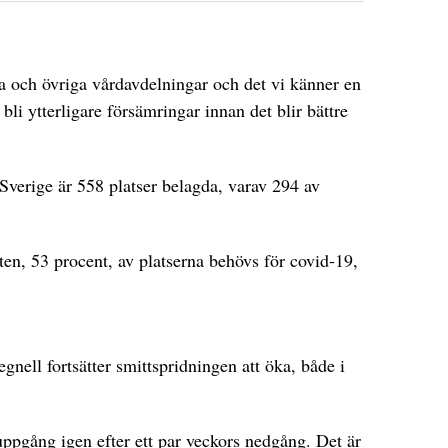
a och övriga vårdavdelningar och det vi känner en
bli ytterligare försämringar innan det blir bättre
 Sverige är 558 platser belagda, varav 294 av
ften, 53 procent, av platserna behövs för covid-19,
gnell fortsätter smittspridningen att öka, både i
 uppgång igen efter ett par veckors nedgång. Det är