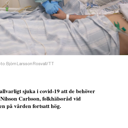
 Foto: Björn Larsson Rosvall/TT
llvarligt sjuka i covid-19 att de behöver
Nilsson Carlsson, folkhälsoråd vid
gen på vården fortsatt hög.