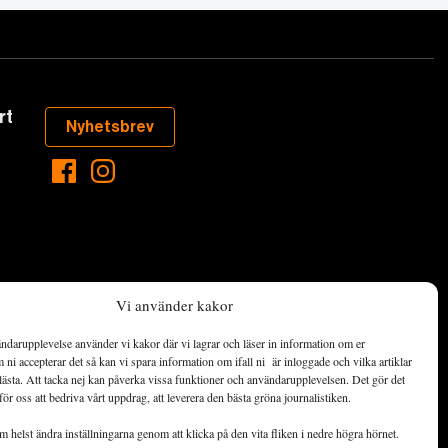
rt
Nyhetsbrev
Vi använder kakor
ndarupplevelse använder vi kakor där vi lagrar och läser in information om er
aste som händer
ni accepterar det så kan vi spara information om ifall ni är inloggade och vilka artiklar
ett hållbart
lästa. Att tacka nej kan påverka vissa funktioner och användarupplevelsen. Det gör det
för oss att bedriva vårt uppdrag, att leverera den bästa gröna journalistiken.
de ekonomiska
 helst ändra inställningarna genom att klicka på den vita fliken i nedre högra hörnet.